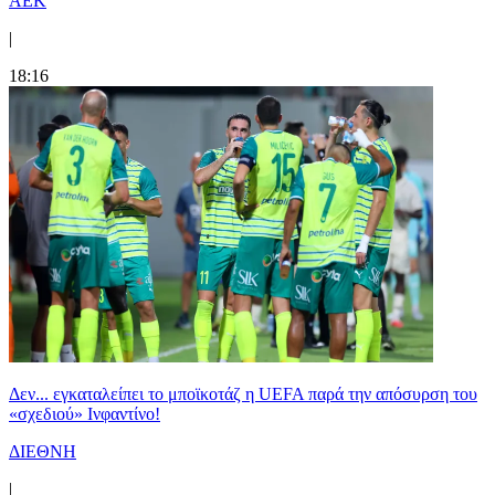
ΑΕΚ
|
18:16
Δεν... εγκαταλείπει το μποϊκοτάζ η UEFA παρά την απόσυρση του
«σχεδιού» Ινφαντίνο!
ΔΙΕΘΝΗ
|