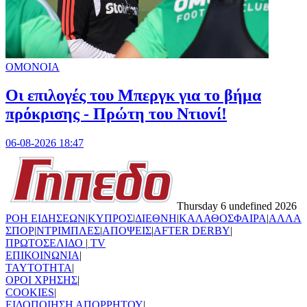
ΟΜΟΝΟΙΑ
Οι επιλογές του Μπεργκ για το βήμα
πρόκρισης - Πρώτη του Ντιονί!
06-08-2026 18:47
Thursday 6 undefined 2026
ΡΟΗ ΕΙΔΗΣΕΩΝ
|
ΚΥΠΡΟΣ
|
ΔΙΕΘΝΗ
|
ΚΑΛΑΘΟΣΦΑΙΡΑ
|
ΑΛΛΑ
ΣΠΟΡ
|
ΝΤΡΙΜΠΛΕΣ
|
ΑΠΟΨΕΙΣ
|
AFTER DERBY
|
ΠΡΩΤΟΣΕΛΙΔΟ
|
TV
ΕΠΙΚΟΙΝΩΝΙΑ
|
TAYTOTHTA
|
ΟΡΟΙ ΧΡΗΣΗΣ
|
COOKIES
|
ΕΙΔΟΠΟΙΗΣΗ ΑΠΟΡΡΗΤΟΥ
|