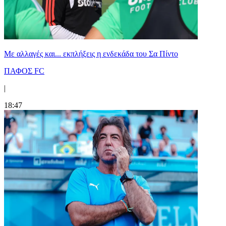
Με αλλαγές και... εκπλήξεις η ενδεκάδα του Σα Πίντο
ΠΑΦΟΣ FC
|
18:47