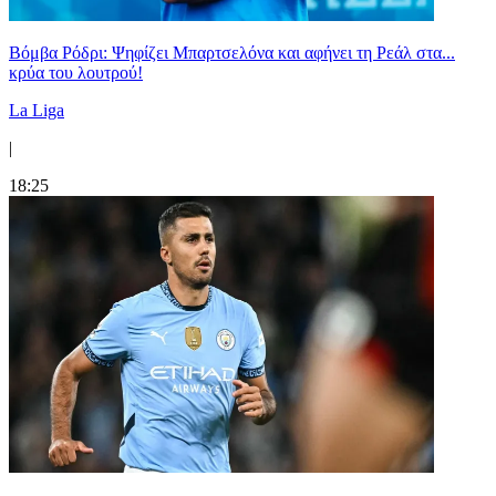
Βόμβα Ρόδρι: Ψηφίζει Μπαρτσελόνα και αφήνει τη Ρεάλ στα...
κρύα του λουτρού!
La Liga
|
18:25