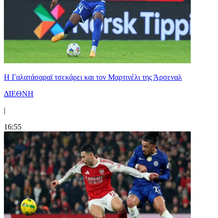
H Γαλατάσαραϊ τσεκάρει και τον Μαρτινέλι της Άρσεναλ
ΔΙΕΘΝΗ
|
16:55