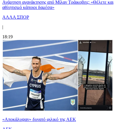
Ανάρτηση αγανάκτησης από Μίλαν Τράικοβιτς: «Θέλετε και
αθλητισμό κάποιοι δαμέσα»
ΑΛΛΑ ΣΠΟΡ
|
18:19
«Αποκάλυψαν» δυνατό φιλικό της ΑΕΚ