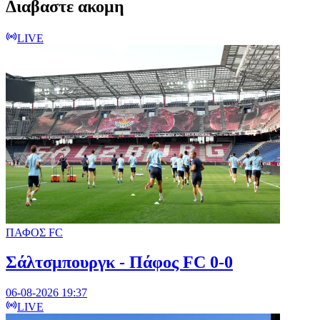
Διαβαστε ακομη
LIVE
ΠΑΦΟΣ FC
Σάλτσμπουργκ - Πάφος FC 0-0
06-08-2026 19:37
LIVE