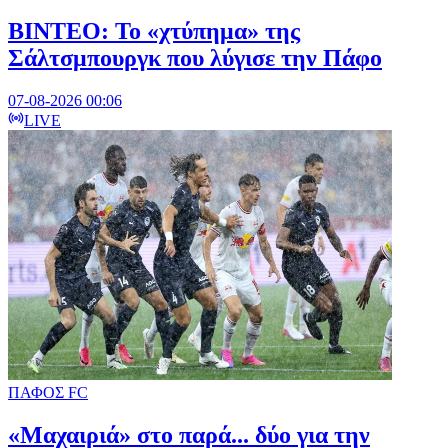
ΒΙΝΤΕΟ: Το «χτύπημα» της
Σάλτσμπουργκ που λύγισε την Πάφο
07-08-2026 00:06
LIVE
ΠΑΦΟΣ FC
«Μαχαιριά» στο παρά... δύο για την