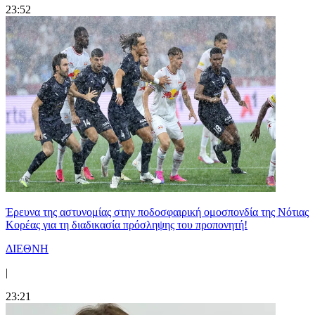
23:52
Έρευνα της αστυνομίας στην ποδοσφαιρική ομοσπονδία της Νότιας
Κορέας για τη διαδικασία πρόσληψης του προπονητή!
ΔΙΕΘΝΗ
|
23:21