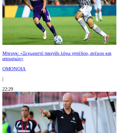
Μπεργκ: «Ξεχωριστό παιχνίδι λόγω γηπέδου, ανέμου και
απουσιών»
ΟΜΟΝΟΙΑ
|
22:29