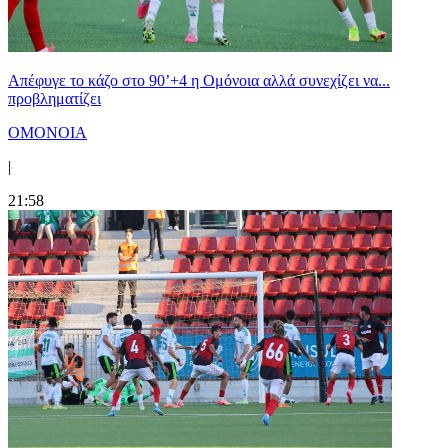
Απέφυγε το κάζο στο 90’+4 η Ομόνοια αλλά συνεχίζει να...
προβληματίζει
ΟΜΟΝΟΙΑ
|
21:58