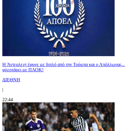
H Άντερλεχτ έφυγε με διπλό από την Τούμπα και ο Απόλλωνας...
φλερτάρει με ΠΑΟΚ!
ΔΙΕΘΝΗ
|
22:44