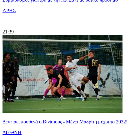
ΑΡΗΣ
|
21:39
Δεν πάει πουθενά ο Βινίσιους - Μένει Μαδρίτη μέχρι το 2032!
ΔΙΕΘΝΗ