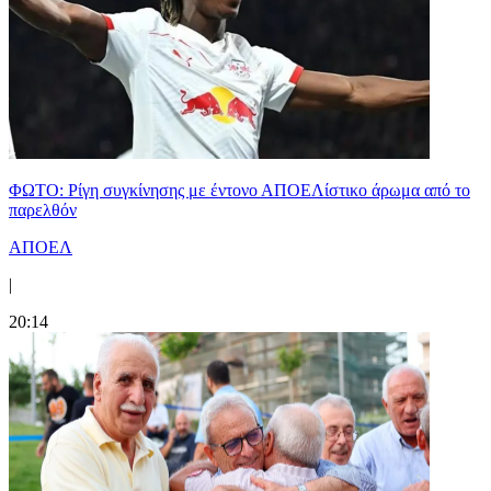
ΦΩΤΟ: Ρίγη συγκίνησης με έντονο ΑΠΟΕΛίστικο άρωμα από το
παρελθόν
ΑΠΟΕΛ
|
20:14