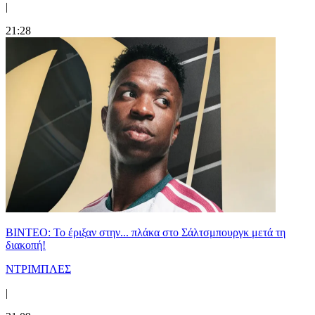
|
21:28
ΒΙΝΤΕΟ: Το έριξαν στην... πλάκα στο Σάλτσμπουργκ μετά τη
διακοπή!
ΝΤΡΙΜΠΛΕΣ
|