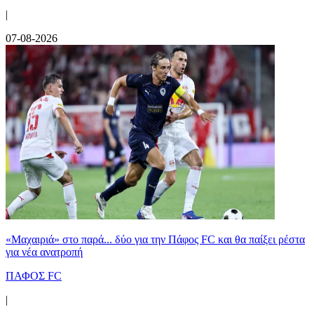
|
07-08-2026
«Μαχαιριά» στο παρά... δύο για την Πάφος FC και θα παίξει ρέστα
για νέα ανατροπή
ΠΑΦΟΣ FC
|