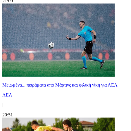
21:09
Μειωμένα... πειράματα από Μάρτινς και φιλική νίκη για ΑΕΛ
ΑΕΛ
|
20:51