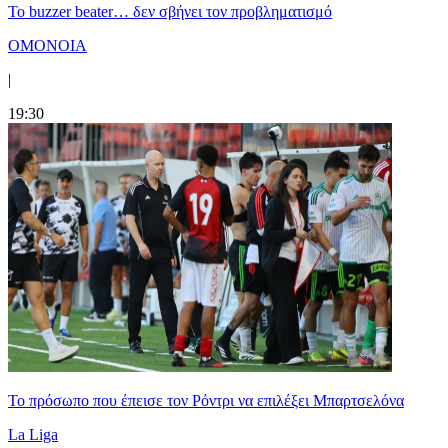
Το buzzer beater… δεν σβήνει τoν προβληματισμό
ΟΜΟΝΟΙΑ
|
19:30
Το πρόσωπο που έπεισε τον Ρόντρι να επιλέξει Μπαρτσελόνα
La Liga