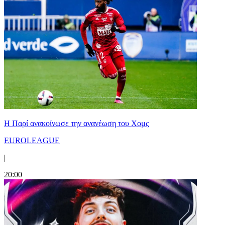
Η Παρί ανακοίνωσε την ανανέωση του Χομς
EUROLEAGUE
|
20:00