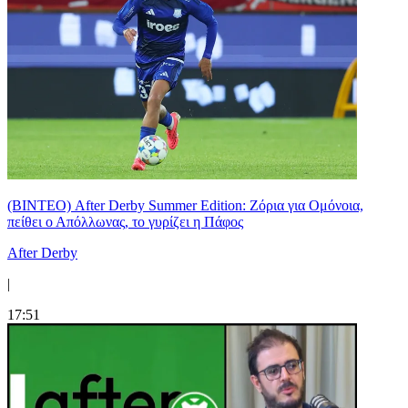
(ΒΙΝΤΕΟ) After Derby Summer Edition: Ζόρια για Ομόνοια,
πείθει ο Απόλλωνας, το γυρίζει η Πάφος
After Derby
|
17:51