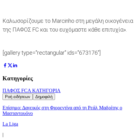
Καλωσορίζουμε το Marcinho στη μεγάλη οικογένεια
της ΠΑΦΟΣ FC και του ευχόμαστε κάθε επιτυχία».
[gallery type="rectangular" ids="673176"]
Κατηγορίες
ΠΑΦΟΣ FC
Α ΚΑΤΗΓΟΡΙΑ
Ροή ειδήσεων
Δημοφιλή
Επίσημο: Δανεικός στη Φιορεντίνα από τη Ρεάλ Μαδρίτης ο
Μασταντουόνο
La Liga
|