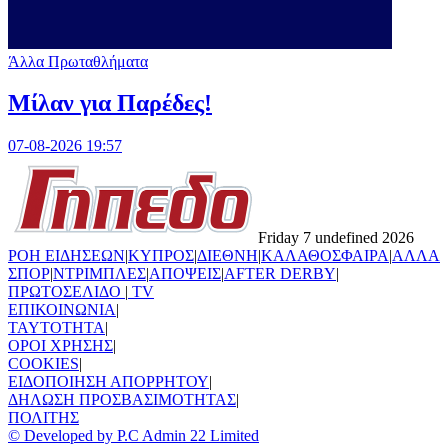
Άλλα Πρωταθλήματα
Μίλαν για Παρέδες!
07-08-2026 19:57
Friday 7 undefined 2026
ΡΟΗ ΕΙΔΗΣΕΩΝ
|
ΚΥΠΡΟΣ
|
ΔΙΕΘΝΗ
|
ΚΑΛΑΘΟΣΦΑΙΡΑ
|
ΑΛΛΑ
ΣΠΟΡ
|
ΝΤΡΙΜΠΛΕΣ
|
ΑΠΟΨΕΙΣ
|
AFTER DERBY
|
ΠΡΩΤΟΣΕΛΙΔΟ
|
TV
ΕΠΙΚΟΙΝΩΝΙΑ
|
TAYTOTHTA
|
ΟΡΟΙ ΧΡΗΣΗΣ
|
COOKIES
|
ΕΙΔΟΠΟΙΗΣΗ ΑΠΟΡΡΗΤΟΥ
|
ΔΗΛΩΣΗ ΠΡΟΣΒΑΣΙΜΟΤΗΤΑΣ
|
ΠΟΛΙΤΗΣ
© Developed by P.C Admin 22 Limited