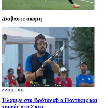
Διαβαστε ακομη
ΑΛΛΑ ΣΠΟΡ
Έλαμψε στο Βρότσλαβ ο Ποντίκης και
χρυσός στο Σκητ