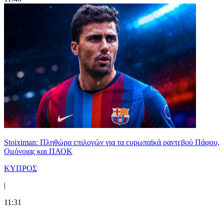
Stoiximan: Πληθώρα επιλογών για τα ευρωπαϊκά ραντεβού Πάφου,
Ομόνοιας και ΠΑΟΚ
ΚΥΠΡΟΣ
|
11:31