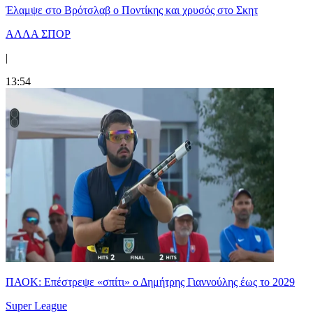
Έλαμψε στο Βρότσλαβ ο Ποντίκης και χρυσός στο Σκητ
ΑΛΛΑ ΣΠΟΡ
|
13:54
ΠΑΟΚ: Επέστρεψε «σπίτι» ο Δημήτρης Γιαννούλης έως το 2029
Super League