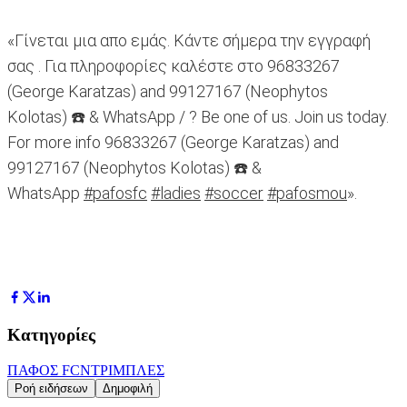
«Γίνεται μια απο εμάς. Κάντε σήμερα την εγγραφή
σας . Για πληροφορίες καλέστε στο 96833267
(George Karatzas) and 99127167 (Neophytos
Kolotas) ☎️ & WhatsApp / ? Be one of us. Join us today.
For more info 96833267 (George Karatzas) and
99127167 (Neophytos Kolotas) ☎️ &
WhatsApp
#pafosfc
#ladies
#soccer
#pafosmou
».
Κατηγορίες
ΠΑΦΟΣ FC
ΝΤΡΙΜΠΛΕΣ
Ροή ειδήσεων
Δημοφιλή