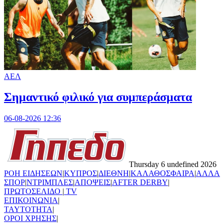
ΑΕΛ
Σημαντικό φιλικό για συμπεράσματα
06-08-2026 12:36
Thursday 6 undefined 2026
ΡΟΗ ΕΙΔΗΣΕΩΝ
|
ΚΥΠΡΟΣ
|
ΔΙΕΘΝΗ
|
ΚΑΛΑΘΟΣΦΑΙΡΑ
|
ΑΛΛΑ
ΣΠΟΡ
|
ΝΤΡΙΜΠΛΕΣ
|
ΑΠΟΨΕΙΣ
|
AFTER DERBY
|
ΠΡΩΤΟΣΕΛΙΔΟ
|
TV
ΕΠΙΚΟΙΝΩΝΙΑ
|
TAYTOTHTA
|
ΟΡΟΙ ΧΡΗΣΗΣ
|