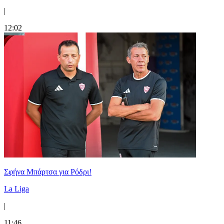
|
12:02
Σφήνα Μπάρτσα για Ρόδρι!
La Liga
|
11:46