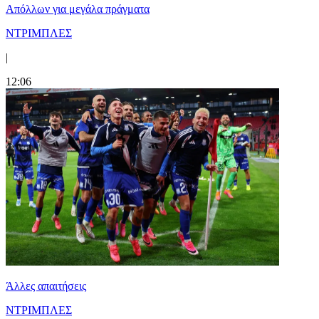
Απόλλων για μεγάλα πράγματα
ΝΤΡΙΜΠΛΕΣ
|
12:06
Άλλες απαιτήσεις
ΝΤΡΙΜΠΛΕΣ