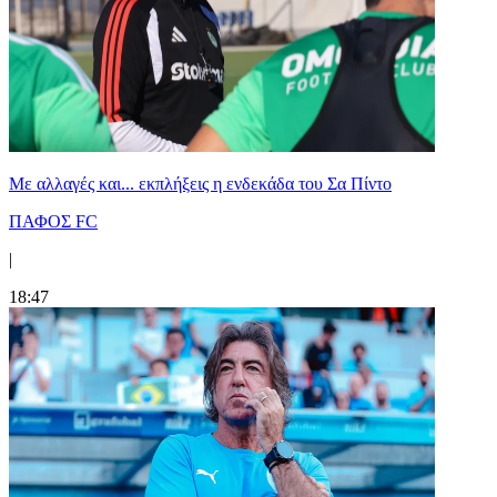
Με αλλαγές και... εκπλήξεις η ενδεκάδα του Σα Πίντο
ΠΑΦΟΣ FC
|
18:47