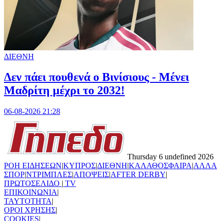
ΔΙΕΘΝΗ
Δεν πάει πουθενά ο Βινίσιους - Μένει
Μαδρίτη μέχρι το 2032!
06-08-2026 21:28
Thursday 6 undefined 2026
ΡΟΗ ΕΙΔΗΣΕΩΝ
|
ΚΥΠΡΟΣ
|
ΔΙΕΘΝΗ
|
ΚΑΛΑΘΟΣΦΑΙΡΑ
|
ΑΛΛΑ
ΣΠΟΡ
|
ΝΤΡΙΜΠΛΕΣ
|
ΑΠΟΨΕΙΣ
|
AFTER DERBY
|
ΠΡΩΤΟΣΕΛΙΔΟ
|
TV
ΕΠΙΚΟΙΝΩΝΙΑ
|
TAYTOTHTA
|
ΟΡΟΙ ΧΡΗΣΗΣ
|
COOKIES
|