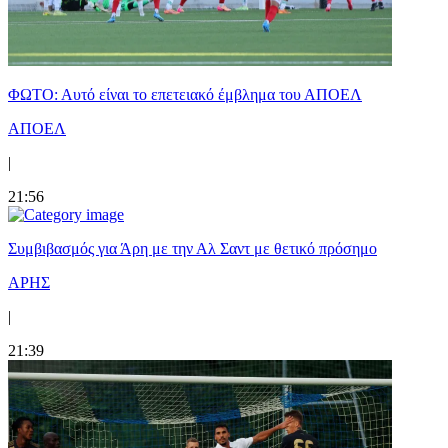
ΦΩΤΟ: Αυτό είναι το επετειακό έμβλημα του ΑΠΟΕΛ
ΑΠΟΕΛ
|
21:56
Συμβιβασμός για Άρη με την Αλ Σαντ με θετικό πρόσημο
ΑΡΗΣ
|
21:39