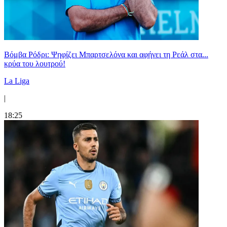
Βόμβα Ρόδρι: Ψηφίζει Μπαρτσελόνα και αφήνει τη Ρεάλ στα...
κρύα του λουτρού!
La Liga
|
18:25