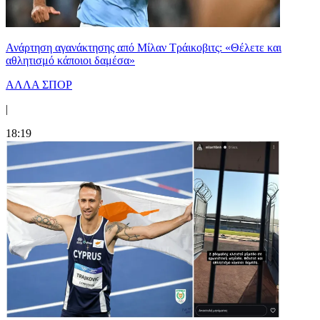
Ανάρτηση αγανάκτησης από Μίλαν Τράικοβιτς: «Θέλετε και
αθλητισμό κάποιοι δαμέσα»
ΑΛΛΑ ΣΠΟΡ
|
18:19