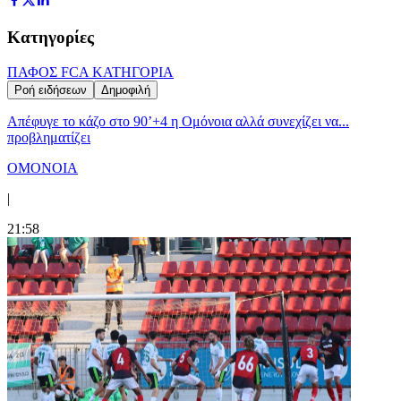
Κατηγορίες
ΠΑΦΟΣ FC
Α ΚΑΤΗΓΟΡΙΑ
Ροή ειδήσεων
Δημοφιλή
Απέφυγε το κάζο στο 90’+4 η Ομόνοια αλλά συνεχίζει να...
προβληματίζει
ΟΜΟΝΟΙΑ
|
21:58