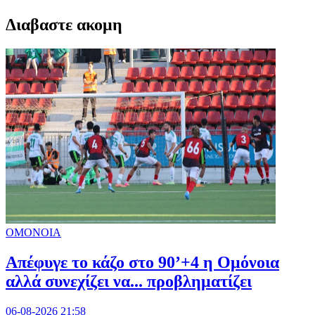
Διαβαστε ακομη
ΟΜΟΝΟΙΑ
Απέφυγε το κάζο στο 90’+4 η Ομόνοια
αλλά συνεχίζει να... προβληματίζει
06-08-2026 21:58