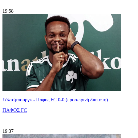
|
19:58
Σάλτσμπουργκ - Πάφος FC 0-0 (προσωρινή διακοπή)
ΠΑΦΟΣ FC
|
19:37