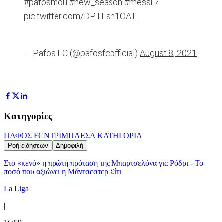
#pafosmou
#new_season
#messi
?
pic.twitter.com/DPTFsn1OAT
— Pafos FC (@pafosfcofficial)
August 8, 2021
Κατηγορίες
ΠΑΦΟΣ FC
ΝΤΡΙΜΠΛΕΣ
Α ΚΑΤΗΓΟΡΙΑ
Ροή ειδήσεων
Δημοφιλή
Στο «κενό» η πρώτη πρόταση της Μπαρτσελόνα για Ρόδρι - Το
ποσό που αξιώνει η Μάντσεστερ Σίτι
La Liga
|