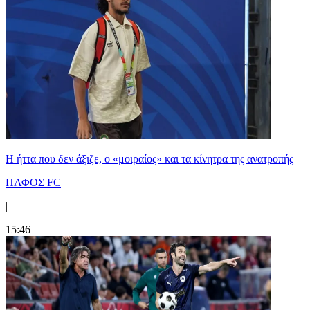
Η ήττα που δεν άξιζε, ο «μοιραίος» και τα κίνητρα της ανατροπής
ΠΑΦΟΣ FC
|
15:46