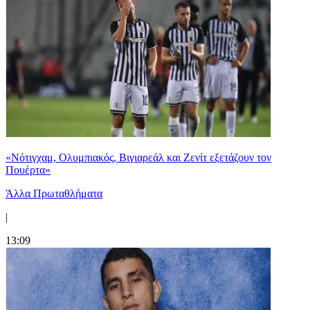
«Νότιγχαμ, Ολυμπιακός, Βιγιαρεάλ και Ζενίτ εξετάζουν τον
Πουέρτα»
Άλλα Πρωταθλήματα
|
13:09