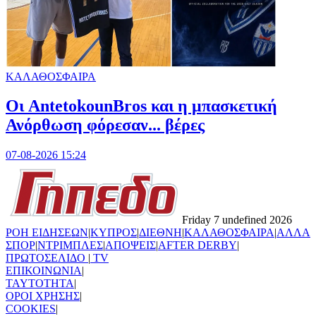
ΚΑΛΑΘΟΣΦΑΙΡΑ
Oι AntetokounBros και η μπασκετική
Ανόρθωση φόρεσαν... βέρες
07-08-2026 15:24
Friday 7 undefined 2026
ΡΟΗ ΕΙΔΗΣΕΩΝ
|
ΚΥΠΡΟΣ
|
ΔΙΕΘΝΗ
|
ΚΑΛΑΘΟΣΦΑΙΡΑ
|
ΑΛΛΑ
ΣΠΟΡ
|
ΝΤΡΙΜΠΛΕΣ
|
ΑΠΟΨΕΙΣ
|
AFTER DERBY
|
ΠΡΩΤΟΣΕΛΙΔΟ
|
TV
ΕΠΙΚΟΙΝΩΝΙΑ
|
TAYTOTHTA
|
ΟΡΟΙ ΧΡΗΣΗΣ
|
COOKIES
|