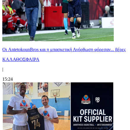
Oι AntetokounBros και η μπασκετική Ανόρθωση φόρεσαν... βέρες
ΚΑΛΑΘΟΣΦΑΙΡΑ
|
15:24