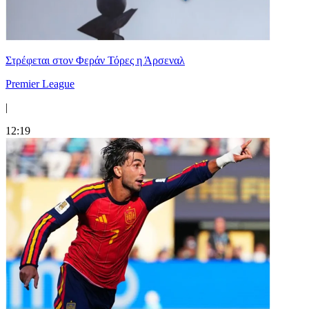
Στρέφεται στον Φεράν Τόρες η Άρσεναλ
Premier League
|
12:19