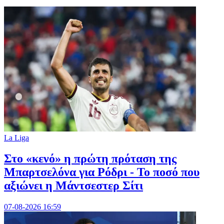
La Liga
Στο «κενό» η πρώτη πρόταση της
Μπαρτσελόνα για Ρόδρι - Το ποσό που
αξιώνει η Μάντσεστερ Σίτι
07-08-2026 16:59