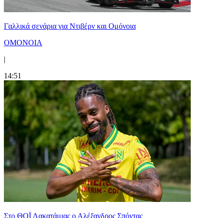
Γαλλικά σενάρια για Ντιβέρν και Ομόνοια
ΟΜΟΝΟΙΑ
|
14:51
Στο ΘΟΪ Λακατάμιας ο Αλέξανδρος Σπόντας