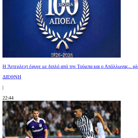
H Άντερλεχτ έφυγε με διπλό από την Τούμπα και ο Απόλλωνας... 
ΔΙΕΘΝΗ
|
22:44