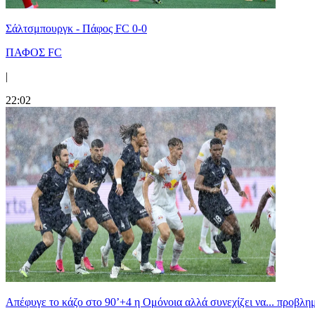
Σάλτσμπουργκ - Πάφος FC 0-0
ΠΑΦΟΣ FC
|
22:02
Απέφυγε το κάζο στο 90’+4 η Ομόνοια αλλά συνεχίζει να... προβλημ