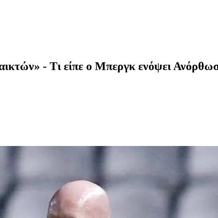
παικτών» - Τι είπε ο Μπεργκ ενόψει Ανόρθω