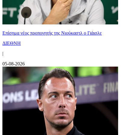
Επίσημα νέος προπονητής της Νιούκαστλ ο Γιάισλε
ΔΙΕΘΝΗ
|
05-08-2026