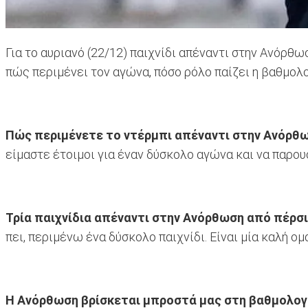
Για το αυριανό (22/12) παιχνίδι απέναντι στην Ανόρθ
πώς περιμένει τον αγώνα, πόσο ρόλο παίζει η βαθμολο
Πώς περιμένετε το ντέρμπι απέναντι στην Ανόρθ
είμαστε έτοιμοι για έναν δύσκολο αγώνα και να παρο
Τρία παιχνίδια απέναντι στην Ανόρθωση από πέρσι 
πει, περιμένω ένα δύσκολο παιχνίδι. Είναι μία καλή ο
Η Ανόρθωση βρίσκεται μπροστά μας στη βαθμολογία