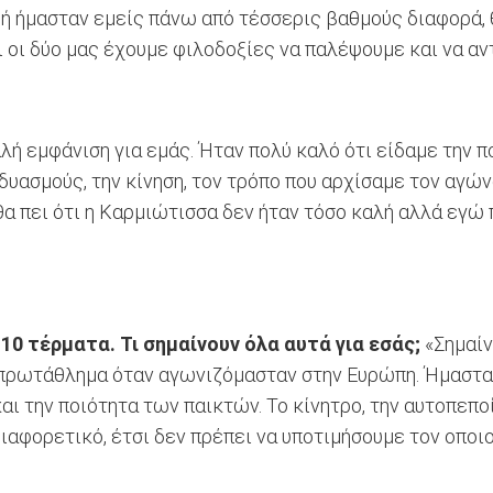
 ήμασταν εμείς πάνω από τέσσερις βαθμούς διαφορά, θα
αι οι δύο μας έχουμε φιλοδοξίες να παλέψουμε και να α
λή εμφάνιση για εμάς. Ήταν πολύ καλό ότι είδαμε την π
δυασμούς, την κίνηση, τον τρόπο που αρχίσαμε τον αγ
 θα πει ότι η Καρμιώτισσα δεν ήταν τόσο καλή αλλά εγώ
 10 τέρματα. Τι σημαίνουν όλα αυτά για εσάς;
«Σημαίν
ρωτάθλημα όταν αγωνιζόμασταν στην Ευρώπη. Ήμασταν ι
αι την ποιότητα των παικτών. Το κίνητρο, την αυτοπεποί
διαφορετικό, έτσι δεν πρέπει να υποτιμήσουμε τον οποι