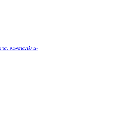
ο τον Κωνσταντέλια»