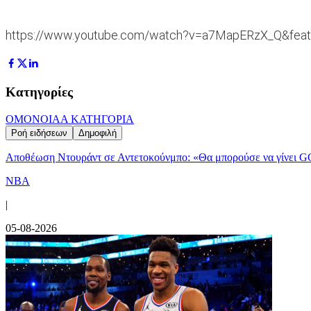
https://www.youtube.com/watch?v=a7MapERzX_Q&featu
Κατηγορίες
ΟΜΟΝΟΙΑ
Α ΚΑΤΗΓΟΡΙΑ
Ροή ειδήσεων
Δημοφιλή
Αποθέωση Ντουράντ σε Αντετοκούνμπο: «Θα μπορούσε να γίνει G
NBA
|
05-08-2026