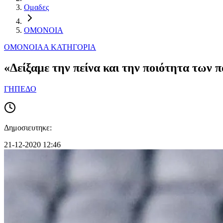
Ομαδες
ΟΜΟΝΟΙΑ
ΟΜΟΝΟΙΑ
Α ΚΑΤΗΓΟΡΙΑ
«Δείξαμε την πείνα και την ποιότητα των 
ΓΗΠΕΔΟ
Δημοσιευτηκε:
21-12-2020 12:46