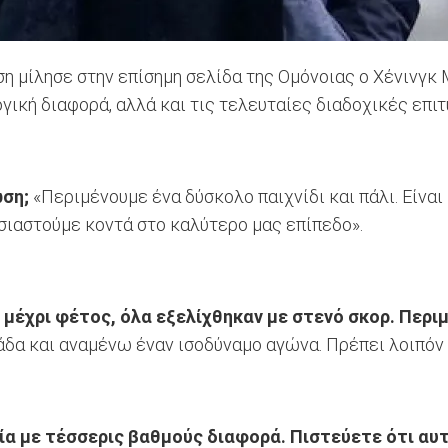
ωση μίλησε στην επίσημη σελίδα της Ομόνοιας ο Χένινγ
γική διαφορά, αλλά και τις τελευταίες διαδοχικές επιτ
ωση;
«Περιμένουμε ένα δύσκολο παιχνίδι και πάλι. Είνα
υσιαστούμε κοντά στο καλύτερο μας επίπεδο».
μέχρι φέτος, όλα εξελίχθηκαν με στενό σκορ. Περιμ
μάδα και αναμένω έναν ισοδύναμο αγώνα. Πρέπει λοιπόν 
 με τέσσερις βαθμούς διαφορά. Πιστεύετε ότι αυτ