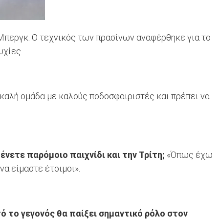
κ Μπεργκ. Ο τεχνικός των πρασίνων αναφέρθηκε για το
υχίες.
ι καλή ομάδα με καλούς ποδοσφαιριστές και πρέπει να
ένετε παρόμοιο παιχνίδι και την Τρίτη;
«Όπως έχω
να είμαστε έτοιμοι».
ό το γεγονός θα παίξει σημαντικό ρόλο στον