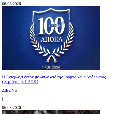
06-08-2026
H Άντερλεχτ έφυγε με διπλό από την Τούμπα και ο Απόλλωνας...
φλερτάρει με ΠΑΟΚ!
ΔΙΕΘΝΗ
|
06-08-2026