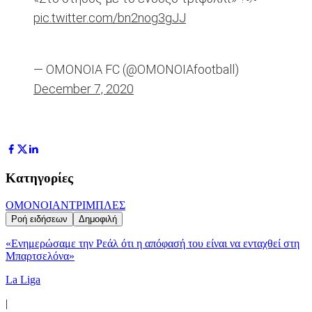
pic.twitter.com/bn2nog3gJJ
— OMONOIA FC (@OMONOIAfootball)
December 7, 2020
Κατηγορίες
ΟΜΟΝΟΙΑ
ΝΤΡΙΜΠΛΕΣ
Ροή ειδήσεων
Δημοφιλή
«Ενημερώσαμε την Ρεάλ ότι η απόφασή του είναι να ενταχθεί στη
Μπαρτσελόνα»
La Liga
|