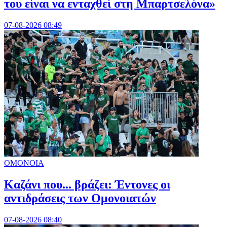
του είναι να ενταχθεί στη Μπαρτσελόνα»
07-08-2026 08:49
ΟΜΟΝΟΙΑ
Καζάνι που... βράζει: Έντονες οι
αντιδράσεις των Ομονοιατών
07-08-2026 08:40