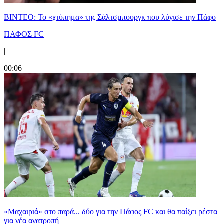
ΒΙΝΤΕΟ: Το «χτύπημα» της Σάλτσμπουργκ που λύγισε την Πάφο
ΠΑΦΟΣ FC
|
00:06
«Μαχαιριά» στο παρά... δύο για την Πάφος FC και θα παίξει ρέστα
για νέα ανατροπή