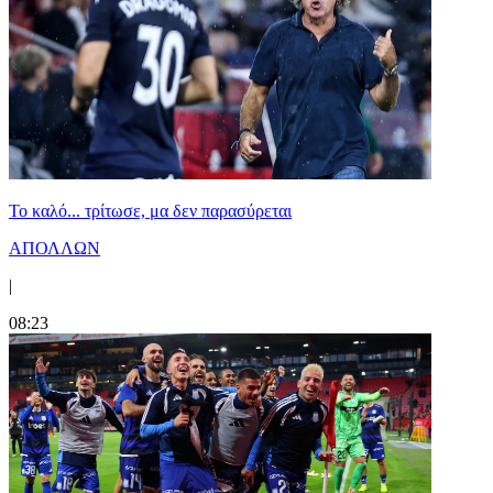
Το καλό... τρίτωσε, μα δεν παρασύρεται
ΑΠΟΛΛΩΝ
|
08:23