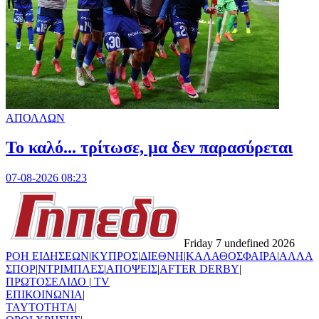
ΑΠΟΛΛΩΝ
Το καλό... τρίτωσε, μα δεν παρασύρεται
07-08-2026 08:23
Friday 7 undefined 2026
ΡΟΗ ΕΙΔΗΣΕΩΝ
|
ΚΥΠΡΟΣ
|
ΔΙΕΘΝΗ
|
ΚΑΛΑΘΟΣΦΑΙΡΑ
|
ΑΛΛΑ
ΣΠΟΡ
|
ΝΤΡΙΜΠΛΕΣ
|
ΑΠΟΨΕΙΣ
|
AFTER DERBY
|
ΠΡΩΤΟΣΕΛΙΔΟ
|
TV
ΕΠΙΚΟΙΝΩΝΙΑ
|
TAYTOTHTA
|