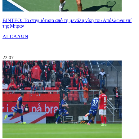
ΒΙΝΤΕΟ: Τα στιγμιότυπα από τη μεγάλη νίκη του Απόλλωνα επί
της Μπραν
ΑΠΟΛΛΩΝ
|
22:07