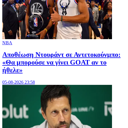
NBA
Αποθέωση Ντουράντ σε Αντετοκούνμπο:
«Θα μπορούσε να γίνει GOAT αν το
ήθελε»
05-08-2026 23:58