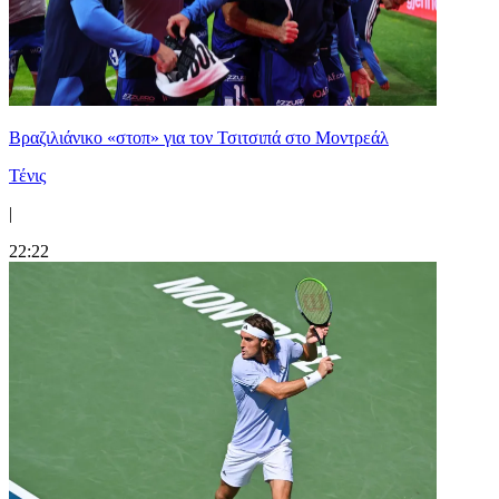
Βραζιλιάνικο «στοπ» για τον Τσιτσιπά στο Μοντρεάλ
Τένις
|
22:22