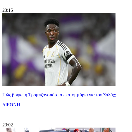
|
23:15
Πώς βρήκε η Τραμπζονσπόρ τα εκατομμύρια για τον Σαλάχ;
ΔΙΕΘΝΗ
|
23:02