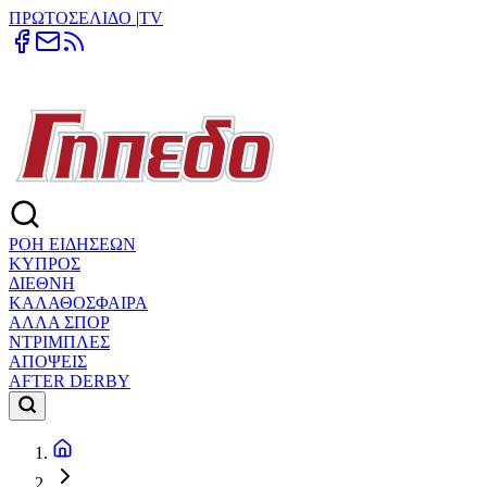
ΠΡΩΤΟΣΕΛΙΔΟ
|
TV
ΡΟΗ ΕΙΔΗΣΕΩΝ
ΚΥΠΡΟΣ
ΔΙΕΘΝΗ
ΚΑΛΑΘΟΣΦΑΙΡΑ
ΑΛΛΑ ΣΠΟΡ
ΝΤΡΙΜΠΛΕΣ
ΑΠΟΨΕΙΣ
AFTER DERBY