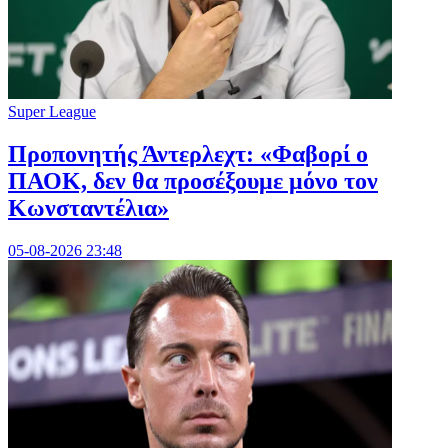
Super League
Προπονητής Άντερλεχτ: «Φαβορί ο
ΠΑΟΚ, δεν θα προσέξουμε μόνο τον
Κωνσταντέλια»
05-08-2026 23:48