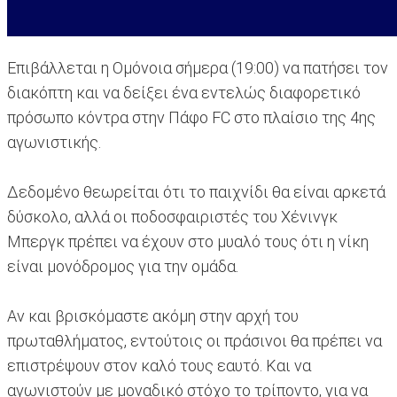
Επιβάλλεται η Ομόνοια σήμερα (19:00) να πατήσει τον
διακόπτη και να δείξει ένα εντελώς διαφορετικό
πρόσωπο κόντρα στην Πάφο FC στο πλαίσιο της 4ης
αγωνιστικής.
Δεδομένο θεωρείται ότι το παιχνίδι θα είναι αρκετά
δύσκολο, αλλά οι ποδοσφαιριστές του Χένινγκ
Μπεργκ πρέπει να έχουν στο μυαλό τους ότι η νίκη
είναι μονόδρομος για την ομάδα.
Αν και βρισκόμαστε ακόμη στην αρχή του
πρωταθλήματος, εντούτοις οι πράσινοι θα πρέπει να
επιστρέψουν στον καλό τους εαυτό. Και να
αγωνιστούν με μοναδικό στόχο το τρίποντο, για να