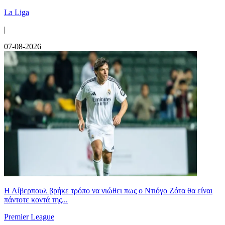
La Liga
|
07-08-2026
Η Λίβερπουλ βρήκε τρόπο να νιώθει πως ο Ντιόγο Ζότα θα είναι
πάντοτε κοντά της...
Premier League