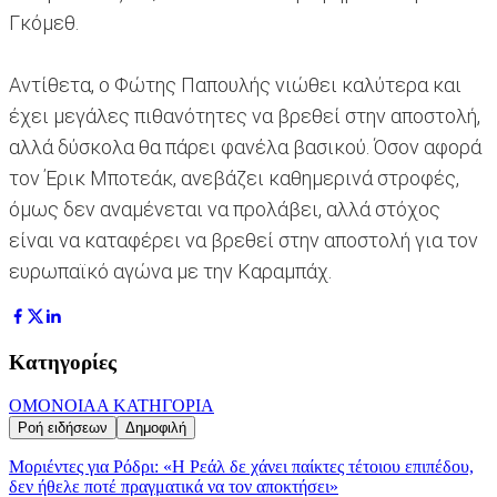
Γκόμεθ.
Αντίθετα, ο Φώτης Παπουλής νιώθει καλύτερα και
έχει μεγάλες πιθανότητες να βρεθεί στην αποστολή,
αλλά δύσκολα θα πάρει φανέλα βασικού. Όσον αφορά
τον Έρικ Μποτεάκ, ανεβάζει καθημερινά στροφές,
όμως δεν αναμένεται να προλάβει, αλλά στόχος
είναι να καταφέρει να βρεθεί στην αποστολή για τον
ευρωπαϊκό αγώνα με την Καραμπάχ.
Κατηγορίες
ΟΜΟΝΟΙΑ
Α ΚΑΤΗΓΟΡΙΑ
Ροή ειδήσεων
Δημοφιλή
Μοριέντες για Ρόδρι: «Η Ρεάλ δε χάνει παίκτες τέτοιου επιπέδου,
δεν ήθελε ποτέ πραγματικά να τον αποκτήσει»