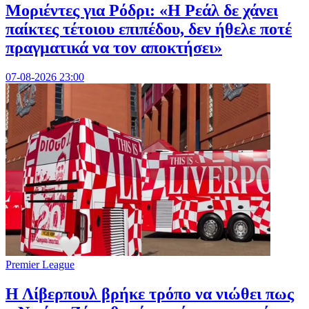
Μοριέντες για Ρόδρι: «Η Ρεάλ δε χάνει
παίκτες τέτοιου επιπέδου, δεν ήθελε ποτέ
πραγματικά να τον αποκτήσει»
07-08-2026 23:00
Premier League
Η Λίβερπουλ βρήκε τρόπο να νιώθει πως