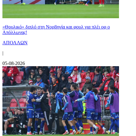
«Θρυλικό» διπλό στη Νορβηγία και φουλ για πλέι οφ ο
Απόλλωνας!
ΑΠΟΛΛΩΝ
|
05-08-2026