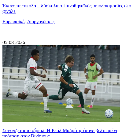
Έκανε τα εύκολα... δύσκολα ο Παναθηναϊκός, αποδοκιμασίες στο
φινάλε
Ευρωπαϊκές Διοργανώσεις
|
05-08-2026
Συνεχίζεται το σίριαλ: Η Ρεάλ Μαδρίτης έκανε βελτιωμένη
πρόταση στον Βινίσιους