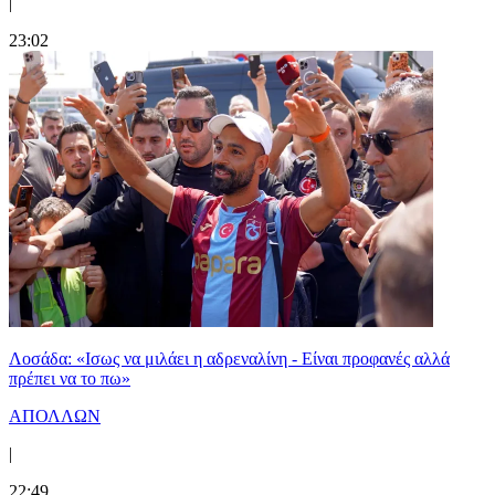
|
23:02
Λοσάδα: «Ισως να μιλάει η αδρεναλίνη - Είναι προφανές αλλά
πρέπει να το πω»
ΑΠΟΛΛΩΝ
|
22:49