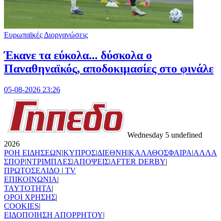
Ευρωπαϊκές Διοργανώσεις
Έκανε τα εύκολα... δύσκολα ο
Παναθηναϊκός, αποδοκιμασίες στο φινάλε
05-08-2026 23:26
Wednesday 5 undefined
2026
ΡΟΗ ΕΙΔΗΣΕΩΝ
|
ΚΥΠΡΟΣ
|
ΔΙΕΘΝΗ
|
ΚΑΛΑΘΟΣΦΑΙΡΑ
|
ΑΛΛΑ
ΣΠΟΡ
|
ΝΤΡΙΜΠΛΕΣ
|
ΑΠΟΨΕΙΣ
|
AFTER DERBY
|
ΠΡΩΤΟΣΕΛΙΔΟ
|
TV
ΕΠΙΚΟΙΝΩΝΙΑ
|
TAYTOTHTA
|
ΟΡΟΙ ΧΡΗΣΗΣ
|
COOKIES
|
ΕΙΔΟΠΟΙΗΣΗ ΑΠΟΡΡΗΤΟΥ
|