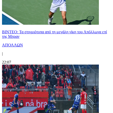
ΒΙΝΤΕΟ: Τα στιγμιότυπα από τη μεγάλη νίκη του Απόλλωνα επί
της Μπραν
ΑΠΟΛΛΩΝ
|
22:07