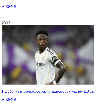
ΔΙΕΘΝΗ
|
23:15
Πώς βρήκε η Τραμπζονσπόρ τα εκατομμύρια για τον Σαλάχ;
ΔΙΕΘΝΗ