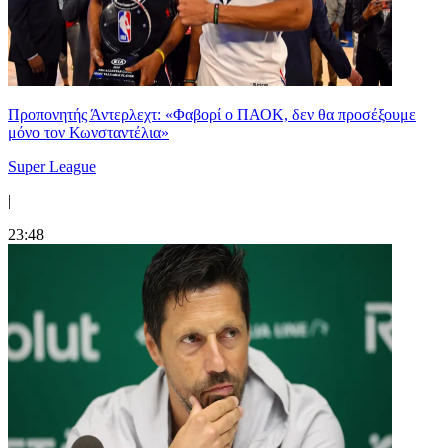
Προπονητής Άντερλεχτ: «Φαβορί ο ΠΑΟΚ, δεν θα προσέξουμε
μόνο τον Κωνσταντέλια»
Super League
|
23:48