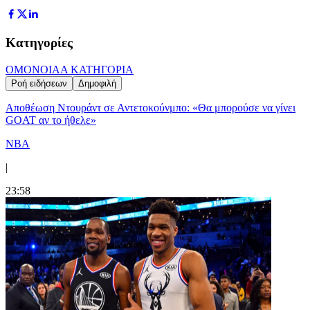
Κατηγορίες
ΟΜΟΝΟΙΑ
Α ΚΑΤΗΓΟΡΙΑ
Ροή ειδήσεων
Δημοφιλή
Αποθέωση Ντουράντ σε Αντετοκούνμπο: «Θα μπορούσε να γίνει
GOAT αν το ήθελε»
NBA
|
23:58