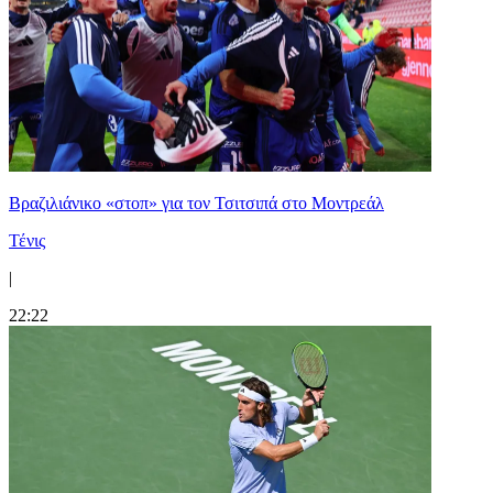
Βραζιλιάνικο «στοπ» για τον Τσιτσιπά στο Μοντρεάλ
Τένις
|
22:22