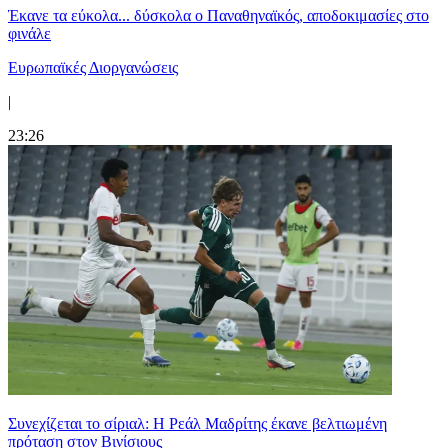
Έκανε τα εύκολα... δύσκολα ο Παναθηναϊκός, αποδοκιμασίες στο
φινάλε
Ευρωπαϊκές Διοργανώσεις
|
23:26
Συνεχίζεται το σίριαλ: Η Ρεάλ Μαδρίτης έκανε βελτιωμένη
πρόταση στον Βινίσιους