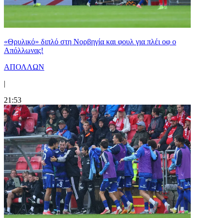
«Θρυλικό» διπλό στη Νορβηγία και φουλ για πλέι οφ ο
Απόλλωνας!
ΑΠΟΛΛΩΝ
|
21:53