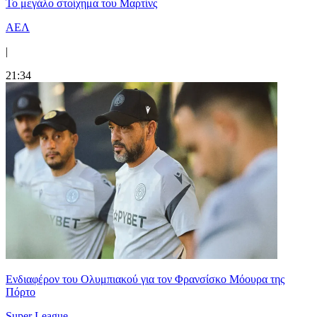
Το μεγάλο στοίχημα του Μαρτίνς
ΑΕΛ
|
21:34
Ενδιαφέρον του Ολυμπιακού για τον Φρανσίσκο Μόουρα της
Πόρτο
Super League