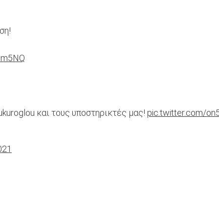
ση!
rfdm5NQ
ukuroglou και τους υποστηρικτές μας!
pic.twitter.com/o
021