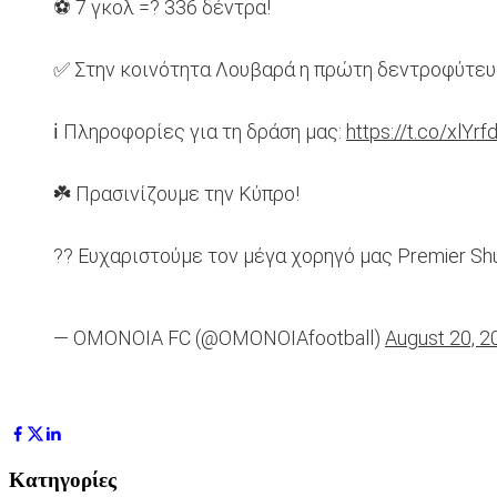
⚽ 7 γκολ =? 336 δέντρα!
✅ Στην κοινότητα Λουβαρά η πρώτη δεντροφύτευ
ℹ️ Πληροφορίες για τη δράση μας:
https://t.co/xlY
☘️ Πρασινίζουμε την Κύπρο!
?? Ευχαριστούμε τον μέγα χορηγό μας Premier Sh
— OMONOIA FC (@OMONOIAfootball)
August 20, 2
Κατηγορίες