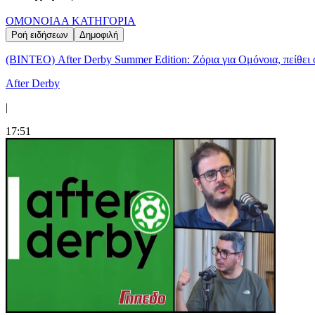
ΟΜΟΝΟΙΑ
Α ΚΑΤΗΓΟΡΙΑ
Ροή ειδήσεων
Δημοφιλή
(ΒΙΝΤΕΟ) After Derby Summer Edition: Ζόρια για Ομόνοια, πείθει 
After Derby
|
17:51