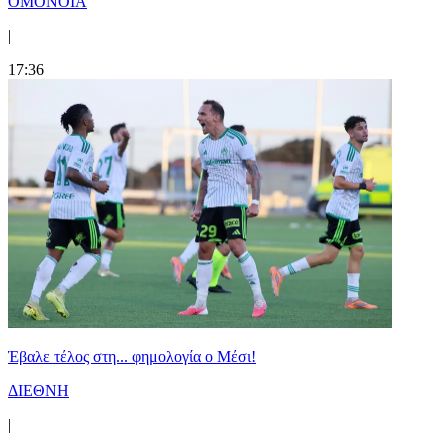
ΟΜΟΝΟΙΑ
|
17:36
Έβαλε τέλος στη... φημολογία o Μέσι!
ΔΙΕΘΝΗ
|