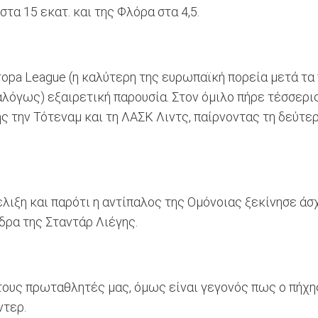
τα 15 εκατ. και της Φλόρα στα 4,5.
ropa League (η καλύτερη της ευρωπαϊκή πορεία μετά τα
αλόγως) εξαιρετική παρουσία. Στον όμιλο πήρε τέσσερ
ς την Τότεναμ και τη ΛΑΣΚ Λιντς, παίρνοντας τη δεύτε
ιξη και παρότι η αντίπαλος της Ομόνοιας ξεκίνησε άσχη
δρα της Σταντάρ Λιέγης.
τους πρωταθλητές μας, όμως είναι γεγονός πως ο πήχης
ντερ.