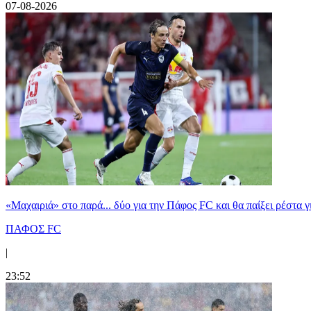
07-08-2026
«Μαχαιριά» στο παρά... δύο για την Πάφος FC και θα παίξει ρέστα γ
ΠΑΦΟΣ FC
|
23:52