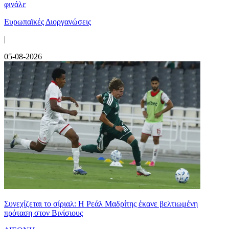
φινάλε
Ευρωπαϊκές Διοργανώσεις
|
05-08-2026
Συνεχίζεται το σίριαλ: Η Ρεάλ Μαδρίτης έκανε βελτιωμένη
πρόταση στον Βινίσιους