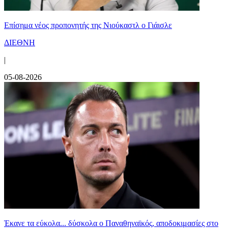
Επίσημα νέος προπονητής της Νιούκαστλ ο Γιάισλε
ΔΙΕΘΝΗ
|
05-08-2026
Έκανε τα εύκολα... δύσκολα ο Παναθηναϊκός, αποδοκιμασίες στο