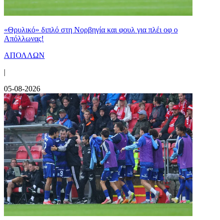
«Θρυλικό» διπλό στη Νορβηγία και φουλ για πλέι οφ ο
Απόλλωνας!
ΑΠΟΛΛΩΝ
|
05-08-2026