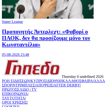
Super League
Προπονητής Άντερλεχτ: «Φαβορί ο
ΠΑΟΚ, δεν θα προσέξουμε μόνο τον
Κωνσταντέλια»
05-08-2026 23:48
Thursday 6 undefined 2026
ΡΟΗ ΕΙΔΗΣΕΩΝ
|
ΚΥΠΡΟΣ
|
ΔΙΕΘΝΗ
|
ΚΑΛΑΘΟΣΦΑΙΡΑ
|
ΑΛΛΑ
ΣΠΟΡ
|
ΝΤΡΙΜΠΛΕΣ
|
ΑΠΟΨΕΙΣ
|
AFTER DERBY
|
ΠΡΩΤΟΣΕΛΙΔΟ
|
TV
ΕΠΙΚΟΙΝΩΝΙΑ
|
TAYTOTHTA
|
ΟΡΟΙ ΧΡΗΣΗΣ
|
COOKIES
|