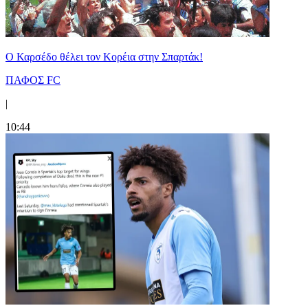
Ο Καρσέδο θέλει τον Κορέια στην Σπαρτάκ!
ΠΑΦΟΣ FC
|
10:44