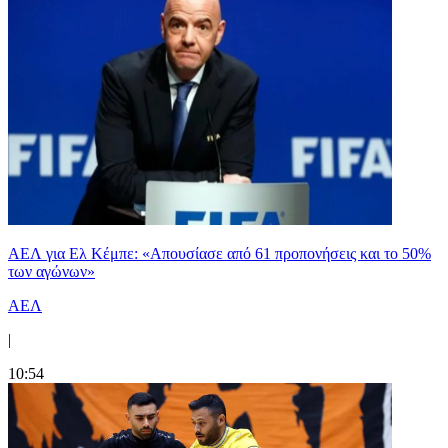
ΑΕΛ για Ελ Κέμπε: «Απουσίασε από 61 προπονήσεις και το 50%
των αγώνων»
ΑΕΛ
|
10:54