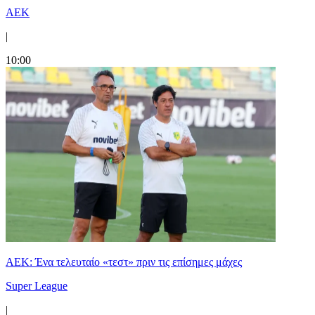
ΑΕΚ
|
10:00
ΑΕΚ: Ένα τελευταίο «τεστ» πριν τις επίσημες μάχες
Super League
|