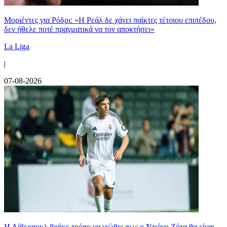
Μοριέντες για Ρόδρι: «Η Ρεάλ δε χάνει παίκτες τέτοιου επιπέδου,
δεν ήθελε ποτέ πραγματικά να τον αποκτήσει»
La Liga
|
07-08-2026
Η Λίβερπουλ βρήκε τρόπο να νιώθει πως ο Ντιόγο Ζότα θα είναι