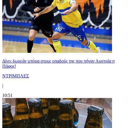
Δίνει δωρεάν μπύρα στους οπαδούς της που πήγαν Αυστρία η
Πάφος!
ΝΤΡΙΜΠΛΕΣ
|
10:51