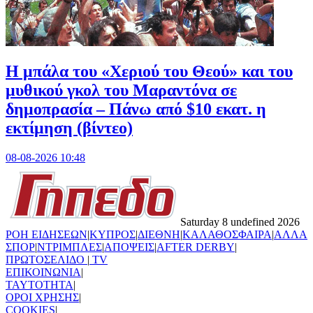
Η μπάλα του «Χεριού του Θεού» και του
μυθικού γκολ του Μαραντόνα σε
δημοπρασία – Πάνω από $10 εκατ. η
εκτίμηση (βίντεο)
08-08-2026 10:48
Saturday 8 undefined 2026
ΡΟΗ ΕΙΔΗΣΕΩΝ
|
ΚΥΠΡΟΣ
|
ΔΙΕΘΝΗ
|
ΚΑΛΑΘΟΣΦΑΙΡΑ
|
ΑΛΛΑ
ΣΠΟΡ
|
ΝΤΡΙΜΠΛΕΣ
|
ΑΠΟΨΕΙΣ
|
AFTER DERBY
|
ΠΡΩΤΟΣΕΛΙΔΟ
|
TV
ΕΠΙΚΟΙΝΩΝΙΑ
|
TAYTOTHTA
|
ΟΡΟΙ ΧΡΗΣΗΣ
|
COOKIES
|