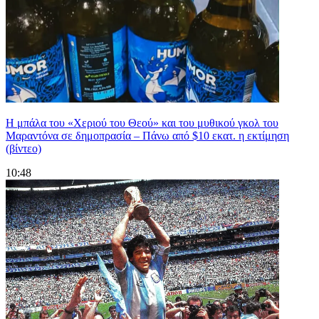
Η μπάλα του «Χεριού του Θεού» και του μυθικού γκολ του
Μαραντόνα σε δημοπρασία – Πάνω από $10 εκατ. η εκτίμηση
(βίντεο)
10:48