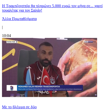
Η Τραμπζονσπόρ θα πληρώνει 5.000 ευρώ τον μήνα σε... χαρτί
τουαλέτας για τον Σαλάχ!
Άλλα Πρωταθλήματα
|
10:04
Με το βλέμμα σε δύο