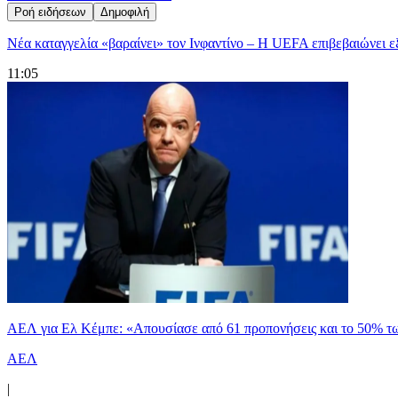
Ροή ειδήσεων
Δημοφιλή
Νέα καταγγελία «βαραίνει» τον Ινφαντίνο – Η UEFA επιβεβαιώνει
11:05
ΑΕΛ για Ελ Κέμπε: «Απουσίασε από 61 προπονήσεις και το 50% 
ΑΕΛ
|