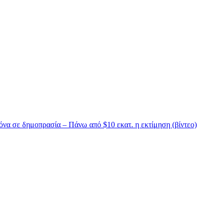
να σε δημοπρασία – Πάνω από $10 εκατ. η εκτίμηση (βίντεο)