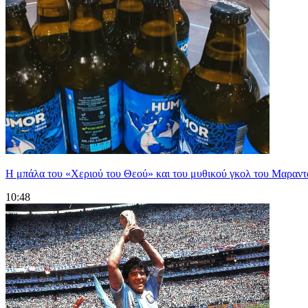
Η μπάλα του «Χεριού του Θεού» και του μυθικού γκολ του Μαραντό
10:48