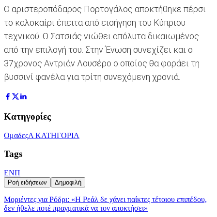
Ο αριστεροπόδαρος Πορτογάλος αποκτήθηκε πέρσι
το καλοκαίρι έπειτα από εισήγηση του Κύπριου
τεχνικού. Ο Σατσιάς νιώθει απόλυτα δικαιωμένος
από την επιλογή του. Στην Ένωση συνεχίζει και ο
37χρονος Αντριάν Λουσέρο ο οποίος θα φοράει τη
βυσσινί φανέλα για τρίτη συνεχόμενη χρονιά.
Κατηγορίες
Ομαδες
Α ΚΑΤΗΓΟΡΙΑ
Tags
ΕΝΠ
Ροή ειδήσεων
Δημοφιλή
Μοριέντες για Ρόδρι: «Η Ρεάλ δε χάνει παίκτες τέτοιου επιπέδου,
δεν ήθελε ποτέ πραγματικά να τον αποκτήσει»