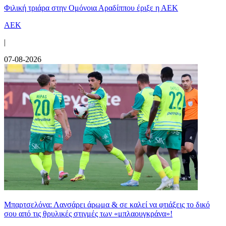
Φιλική τριάρα στην Ομόνοια Αραδίππου έριξε η ΑΕΚ
ΑΕΚ
|
07-08-2026
Μπαρτσελόνα: Λανσάρει άρωμα & σε καλεί να φτιάξεις το δικό
σου από τις θρυλικές στιγμές των «μπλαουγκράνα»!