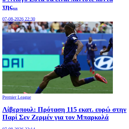
της...
07-08-2026 22:30
Premier League
Λίβερπουλ: Πρόταση 115 εκατ. ευρώ στην
Παρί Σεν Ζερμέν για τον Μπαρκολά