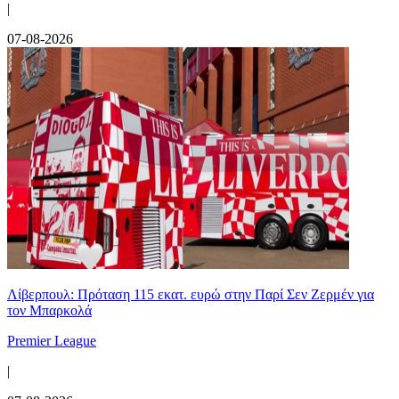
|
07-08-2026
Λίβερπουλ: Πρόταση 115 εκατ. ευρώ στην Παρί Σεν Ζερμέν για
τον Μπαρκολά
Premier League
|