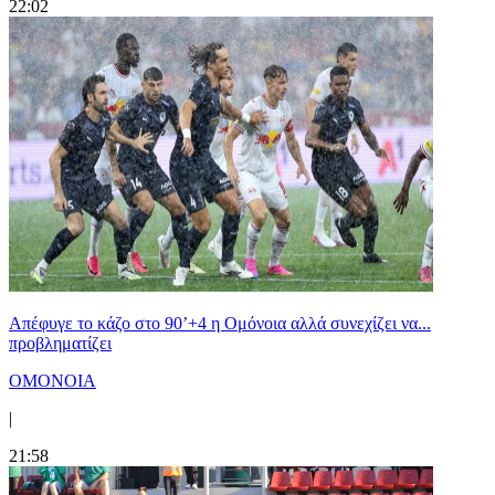
22:02
Απέφυγε το κάζο στο 90’+4 η Ομόνοια αλλά συνεχίζει να...
προβληματίζει
ΟΜΟΝΟΙΑ
|
21:58