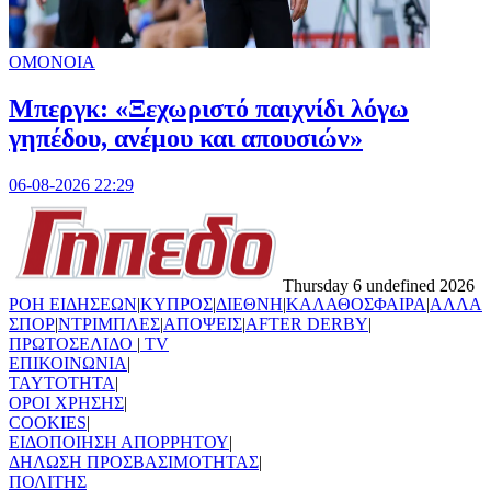
ΟΜΟΝΟΙΑ
Μπεργκ: «Ξεχωριστό παιχνίδι λόγω
γηπέδου, ανέμου και απουσιών»
06-08-2026 22:29
Thursday 6 undefined 2026
ΡΟΗ ΕΙΔΗΣΕΩΝ
|
ΚΥΠΡΟΣ
|
ΔΙΕΘΝΗ
|
ΚΑΛΑΘΟΣΦΑΙΡΑ
|
ΑΛΛΑ
ΣΠΟΡ
|
ΝΤΡΙΜΠΛΕΣ
|
ΑΠΟΨΕΙΣ
|
AFTER DERBY
|
ΠΡΩΤΟΣΕΛΙΔΟ
|
TV
ΕΠΙΚΟΙΝΩΝΙΑ
|
TAYTOTHTA
|
ΟΡΟΙ ΧΡΗΣΗΣ
|
COOKIES
|
ΕΙΔΟΠΟΙΗΣΗ ΑΠΟΡΡΗΤΟΥ
|
ΔΗΛΩΣΗ ΠΡΟΣΒΑΣΙΜΟΤΗΤΑΣ
|
ΠΟΛΙΤΗΣ