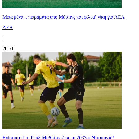
Μειωμένα... πειράματα από Μάρτινς και φιλική νίκη για ΑΕΛ
ΑΕΛ
|
20:51
Επίσημο: Στη Ρεάλ Μαδρίτης έως το 2033 ο Ντιομαντέ!