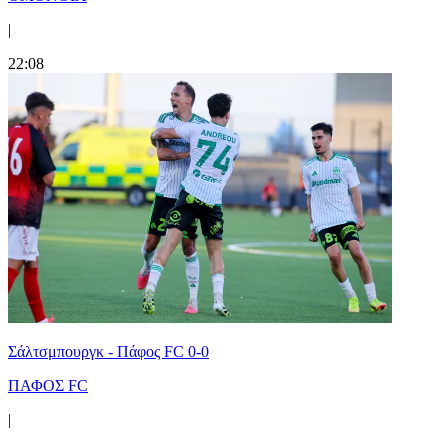
|
22:08
Σάλτσμπουργκ - Πάφος FC 0-0
ΠΑΦΟΣ FC
|