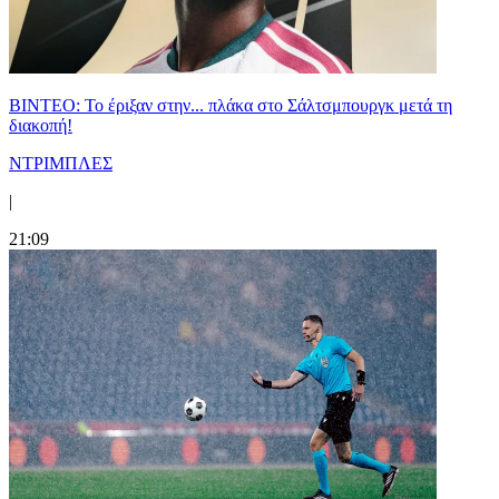
ΒΙΝΤΕΟ: Το έριξαν στην... πλάκα στο Σάλτσμπουργκ μετά τη
διακοπή!
ΝΤΡΙΜΠΛΕΣ
|
21:09