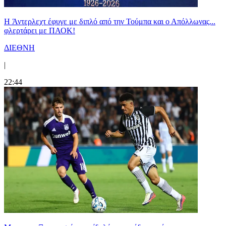
H Άντερλεχτ έφυγε με διπλό από την Τούμπα και ο Απόλλωνας...
φλερτάρει με ΠΑΟΚ!
ΔΙΕΘΝΗ
|
22:44