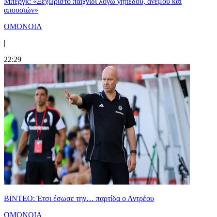
Μπεργκ: «Ξεχωριστό παιχνίδι λόγω γηπέδου, ανέμου και
απουσιών»
ΟΜΟΝΟΙΑ
|
22:29
ΒΙΝΤΕΟ: Έτσι έσωσε την… παρτίδα ο Αντρέου
ΟΜΟΝΟΙΑ