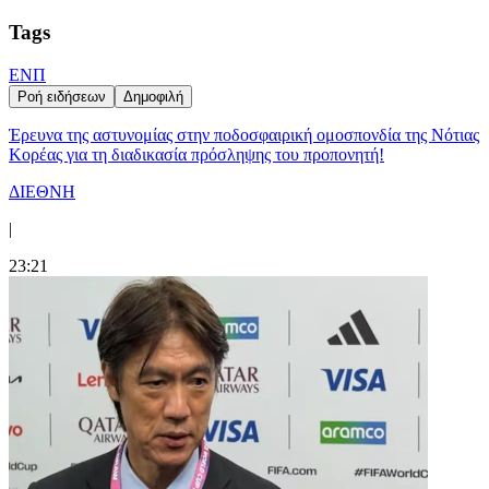
Tags
ΕΝΠ
Ροή ειδήσεων
Δημοφιλή
Έρευνα της αστυνομίας στην ποδοσφαιρική ομοσπονδία της Νότιας
Κορέας για τη διαδικασία πρόσληψης του προπονητή!
ΔΙΕΘΝΗ
|
23:21