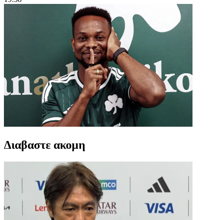
Διαβαστε ακομη