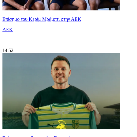
Επίσημο του Κερίμ Μράμπτι στην ΑΕK
ΑΕΚ
|
14:52