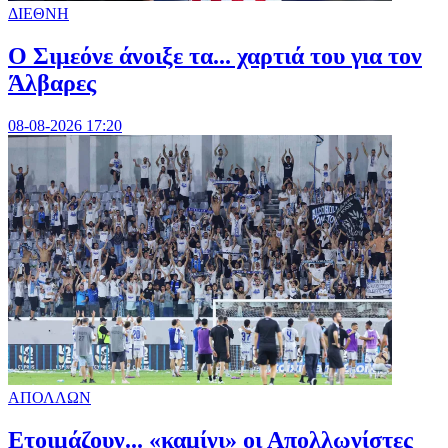
ΔΙΕΘΝΗ
Ο Σιμεόνε άνοιξε τα... χαρτιά του για τον
Άλβαρες
08-08-2026 17:20
ΑΠΟΛΛΩΝ
Ετοιμάζουν... «καμίνι» οι Απολλωνίστες