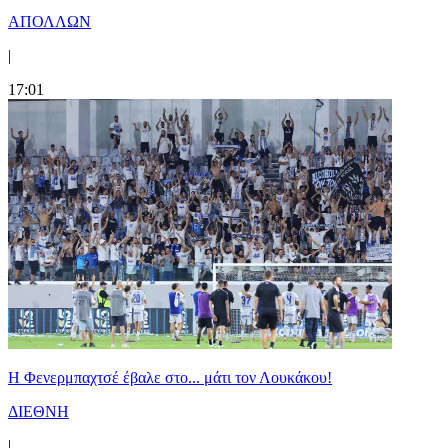
ΑΠΟΛΛΩΝ
|
17:01
Η Φενερμπαχτσέ έβαλε στο... μάτι τον Λουκάκου!
ΔΙΕΘΝΗ
|