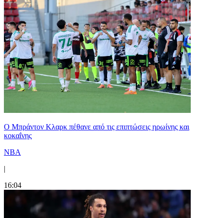
Ο Μπράντον Κλαρκ πέθανε από τις επιπτώσεις ηρωίνης και
κοκαΐνης
NBA
|
16:04