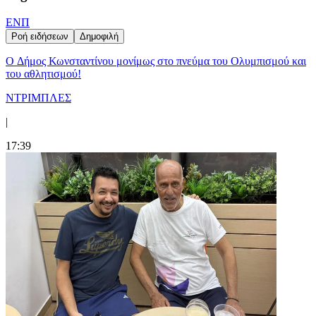
ΕΝΠ
Ροή ειδήσεων
Δημοφιλή
O Δήμος Κωνσταντίνου μονίμως στο πνεύμα του Ολυμπισμού και
του αθλητισμού!
ΝΤΡΙΜΠΛΕΣ
|
17:39