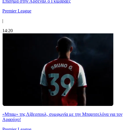
Επίσημα στην Άρσεναλ ο Γκιμαράες
Premier League
|
14:20
«Μπαμ» της Λίβερπουλ, συμφωνία με την Μπαρτσελόνα για τον
Αραούχο!
Premier League