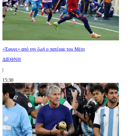
«Έφυγε» από την ζωή ο πατέρας του Μέσι
ΔΙΕΘΝΗ
|
15:30