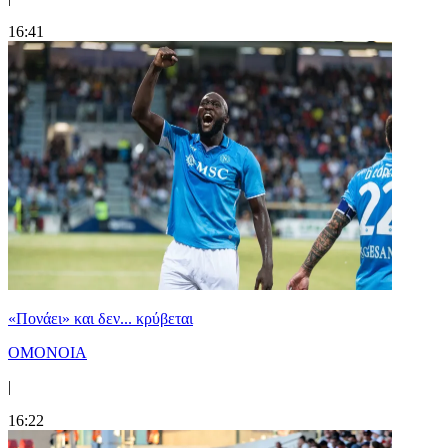
16:41
«Πονάει» και δεν... κρύβεται
ΟΜΟΝΟΙΑ
|
16:22