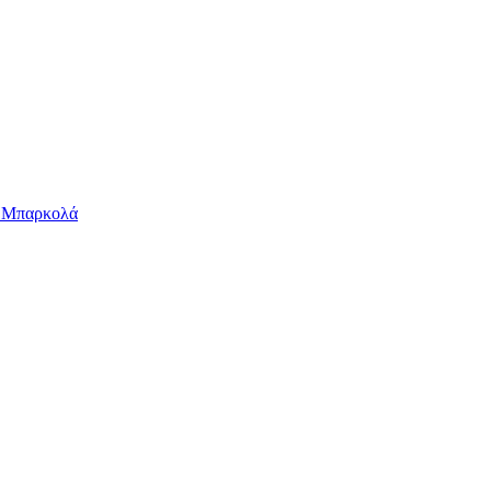
ν Μπαρκολά