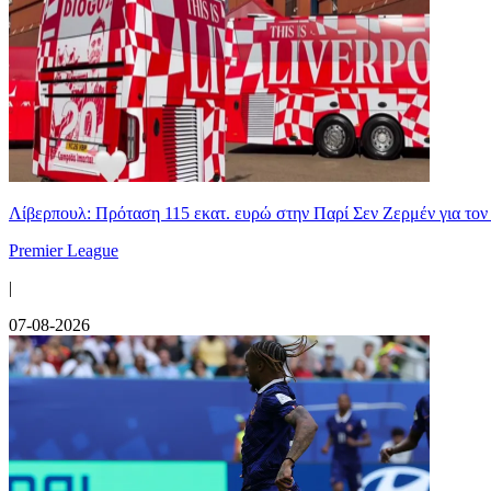
Λίβερπουλ: Πρόταση 115 εκατ. ευρώ στην Παρί Σεν Ζερμέν για το
Premier League
|
07-08-2026