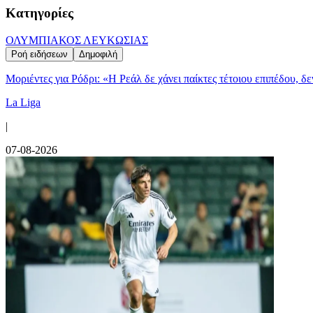
Κατηγορίες
ΟΛΥΜΠΙΑΚΟΣ ΛΕΥΚΩΣΙΑΣ
Ροή ειδήσεων
Δημοφιλή
Μοριέντες για Ρόδρι: «Η Ρεάλ δε χάνει παίκτες τέτοιου επιπέδου, δ
La Liga
|
07-08-2026