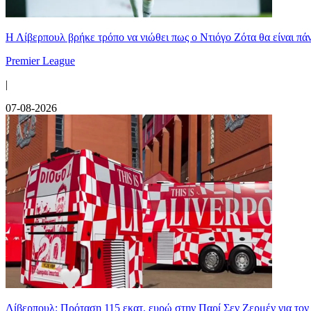
Η Λίβερπουλ βρήκε τρόπο να νιώθει πως ο Ντιόγο Ζότα θα είναι πάντ
Premier League
|
07-08-2026
Λίβερπουλ: Πρόταση 115 εκατ. ευρώ στην Παρί Σεν Ζερμέν για το