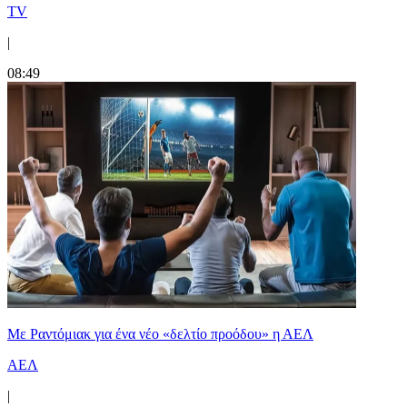
TV
|
08:49
Με Ραντόμιακ για ένα νέο «δελτίο προόδου» η ΑΕΛ
ΑΕΛ
|