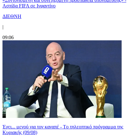
«Συντονισμένη και συνεχιζόμενη προσπάθεια υπονόμευσης» -
Ασπίδα FIFA σε Ινφαντίνο
ΔΙΕΘΝΗ
|
09:06
Έχει... μενού για τον καναπέ - Tο τηλεοπτικό πρόγραμμα της
Κυριακής (09/08)