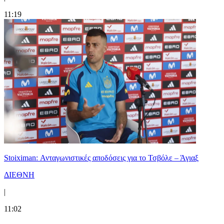
11:19
Stoiximan: Ανταγωνιστικές αποδόσεις για το Τσβόλε – Άγιαξ
ΔΙΕΘΝΗ
|
11:02