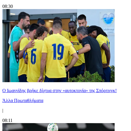
08:30
Ο Ιωαννίδης βρήκε δίχτυα στην «αυτοκτονία» της Σπόρτινγκ!
Άλλα Πρωταθλήματα
|
08:11