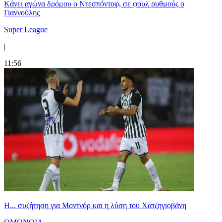
Kάνει αγώνα δρόμου ο Ντεσπόντοφ, σε φουλ ρυθμούς ο
Γιαννούλης
Super League
|
11:56
Η... συζήτηση για Μοντνόρ και η λύση του Χατζηγιοβάνη