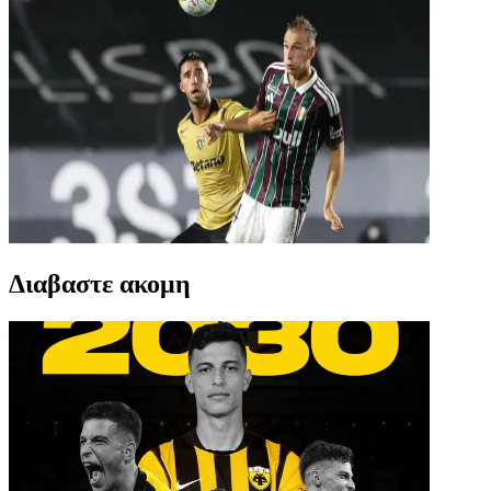
Διαβαστε ακομη