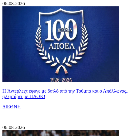
06-08-2026
H Άντερλεχτ έφυγε με διπλό από την Τούμπα και ο Απόλλωνας...
φλερτάρει με ΠΑΟΚ!
ΔΙΕΘΝΗ
|
06-08-2026