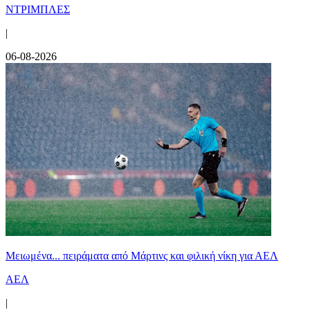
ΝΤΡΙΜΠΛΕΣ
|
06-08-2026
Μειωμένα... πειράματα από Μάρτινς και φιλική νίκη για ΑΕΛ
ΑΕΛ
|