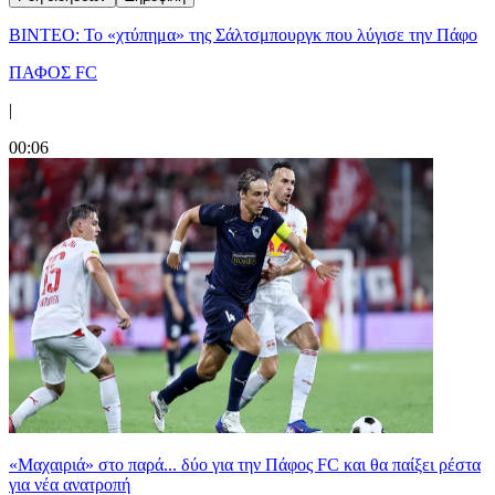
ΒΙΝΤΕΟ: Το «χτύπημα» της Σάλτσμπουργκ που λύγισε την Πάφο
ΠΑΦΟΣ FC
|
00:06
«Μαχαιριά» στο παρά... δύο για την Πάφος FC και θα παίξει ρέστα
για νέα ανατροπή