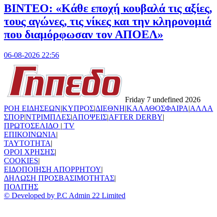
ΒΙΝΤΕΟ: «Κάθε εποχή κουβαλά τις αξίες,
τους αγώνες, τις νίκες και την κληρονομιά
που διαμόρφωσαν τον ΑΠΟΕΛ»
06-08-2026 22:56
Friday 7 undefined 2026
ΡΟΗ ΕΙΔΗΣΕΩΝ
|
ΚΥΠΡΟΣ
|
ΔΙΕΘΝΗ
|
ΚΑΛΑΘΟΣΦΑΙΡΑ
|
ΑΛΛΑ
ΣΠΟΡ
|
ΝΤΡΙΜΠΛΕΣ
|
ΑΠΟΨΕΙΣ
|
AFTER DERBY
|
ΠΡΩΤΟΣΕΛΙΔΟ
|
TV
ΕΠΙΚΟΙΝΩΝΙΑ
|
TAYTOTHTA
|
ΟΡΟΙ ΧΡΗΣΗΣ
|
COOKIES
|
ΕΙΔΟΠΟΙΗΣΗ ΑΠΟΡΡΗΤΟΥ
|
ΔΗΛΩΣΗ ΠΡΟΣΒΑΣΙΜΟΤΗΤΑΣ
|
ΠΟΛΙΤΗΣ
© Developed by P.C Admin 22 Limited