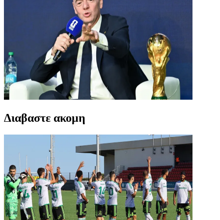
Διαβαστε ακομη