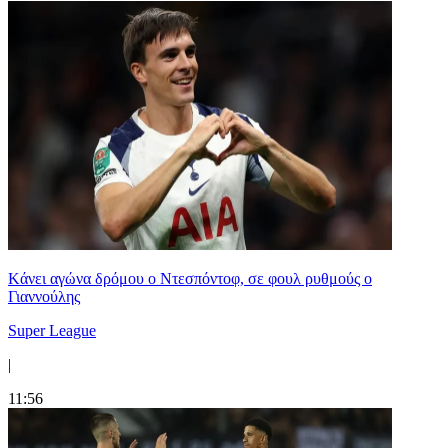
Kάνει αγώνα δρόμου ο Ντεσπόντοφ, σε φουλ ρυθμούς ο
Γιαννούλης
Super League
|
11:56