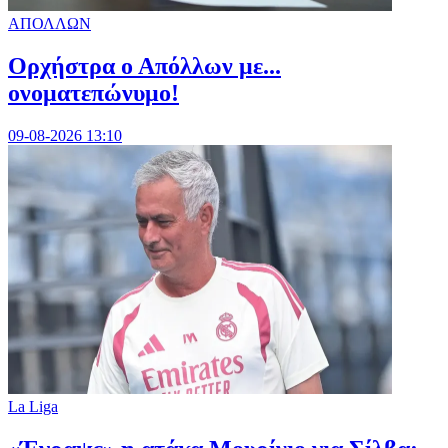
ΑΠΟΛΛΩΝ
Ορχήστρα o Aπόλλων με...
ονοματεπώνυμο!
09-08-2026 13:10
La Liga