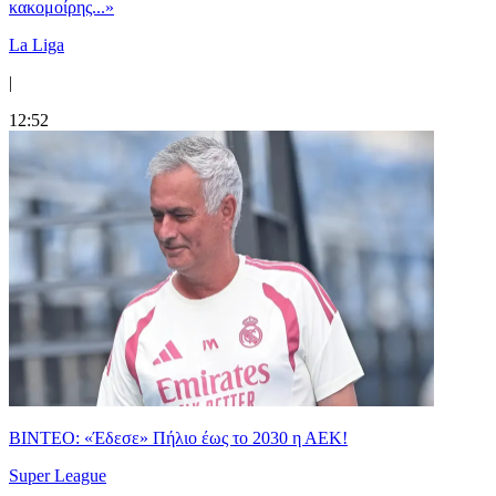
κακομοίρης...»
La Liga
|
12:52
ΒΙΝΤΕΟ: «Έδεσε» Πήλιο έως το 2030 η ΑΕΚ!
Super League