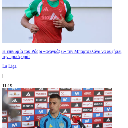
Η επιθυμία του Ρόδρι «αναγκάζει» την Μπαρτσελόνα να αυξήσει
την προσφορά!
La Liga
|
11:19