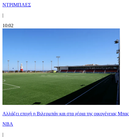
ΝΤΡΙΜΠΛΕΣ
|
10:02
Aλλάζει εποχή η Βιλερμπάν και στα χέρια της οικογένειας Μπας
NBA
|