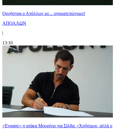
Ορχήστρα o Aπόλλων με... ονοματεπώνυμο!
ΑΠΟΛΛΩΝ
|
13:10
«Έγραψε» η ατάκα Μουρίνιο για Σίλβα: «Χρήσιμος, αλλά ο