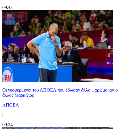
09:43
Οι νεοφερμένοι του ΑΠΟΕΛ που έδωσαν άλλο... χρώμα και ο
άλλος Μαρκίνιος
ΑΠΟΕΛ
|
09:24