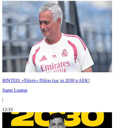
ΒΙΝΤΕΟ: «Έδεσε» Πήλιο έως το 2030 η ΑΕΚ!
Super League
|
12:33