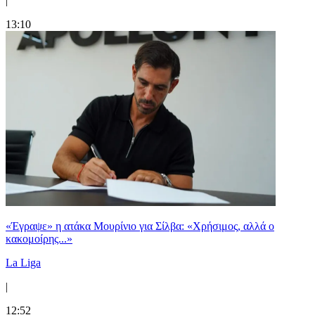
|
13:10
«Έγραψε» η ατάκα Μουρίνιο για Σίλβα: «Χρήσιμος, αλλά ο
κακομοίρης...»
La Liga
|
12:52