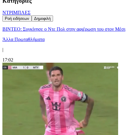
Κατηγορίες
ΝΤΡΙΜΠΛΕΣ
Ροή ειδήσεων
Δημοφιλή
ΒΙΝΤΕΟ: Συγκίνησε ο Ντε Πολ στην αφιέρωση του στον Μέσι
Άλλα Πρωταθλήματα
|
17:02