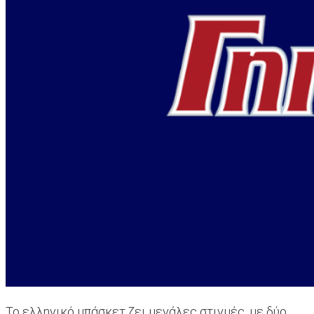
Το ελληνικό μπάσκετ ζει μεγάλες στιγμές, με δύο