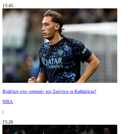
15:45
Bγάζουν στο «σφυρί» τον Σρέντερ οι Καβαλίερς!
NBA
|
15:26