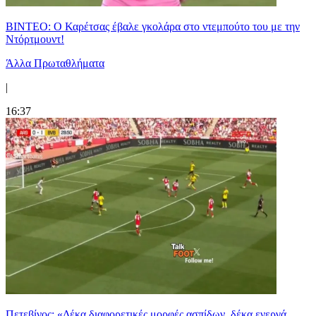
ΒΙΝΤΕΟ: Ο Καρέτσας έβαλε γκολάρα στο ντεμπούτο του με την
Ντόρτμουντ!
Άλλα Πρωταθλήματα
|
16:37
Πετεβίνος: «Δέκα διαφορετικές μορφές ασπίδων, δέκα ενεργά