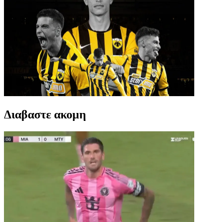
Διαβαστε ακομη