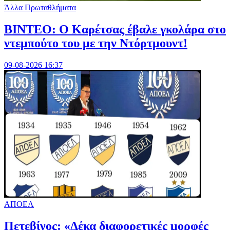
Άλλα Πρωταθλήματα
ΒΙΝΤΕΟ: Ο Καρέτσας έβαλε γκολάρα στο
ντεμπούτο του με την Ντόρτμουντ!
09-08-2026 16:37
ΑΠΟΕΛ
Πετεβίνος: «Δέκα διαφορετικές μορφές