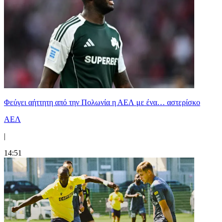
Φεύγει αήττητη από την Πολωνία η ΑΕΛ με ένα… αστερίσκο
ΑΕΛ
|
14:51