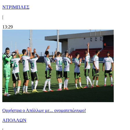
ΝΤΡΙΜΠΛΕΣ
|
13:29
Ορχήστρα o Aπόλλων με... ονοματεπώνυμο!
ΑΠΟΛΛΩΝ