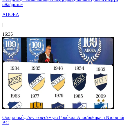
αθλήματα»
ΑΠΟΕΛ
|
16:35
Ολυμπιακός: Δεν «έπεσε» για Γουόκαπ-Αποσύρθηκε η Ντουμπάι
BC