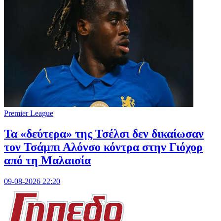
Premier League
Τα «δεύτερα» της Τσέλσι δεν δικαίωσαν
τον Τσάμπι Αλόνσο κόντρα στην Γιόχορ
από τη Μαλαισία
09-08-2026 22:20