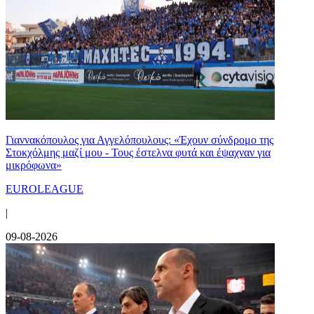
Γιαννακόπουλος για Αγγελόπουλους: «Έχουν σύνδρομο της
Στοκχόλμης μαζί μου - Τους έστελνα φυτά και έψαχναν για
μικρόφωνα»
EUROLEAGUE
|
09-08-2026