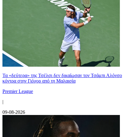
Τα «δεύτερα» της Τσέλσι δεν δικαίωσαν τον Τσάμπι Αλόνσο
κόντρα στην Γιόχορ από τη Μαλαισία
Premier League
|
09-08-2026