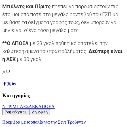
Μπέλετς και Πίριτς
πρέπει να παρουσιαστούν πιο
έτοιμοι από ποτέ στο μεγάλο ραντεβού του ΓΣΠ και
με βάση τα δείγματα γραφής τους, δεν μπορούν να
μην είναι σ΄ένα τόσο μεγάλο ματς.
**Ο ΑΠΟΕΛ
με 23 γκολ παθητικό αποτελεί την
καλύτερη άμυνα του πρωταθλήματος.
Δεύτερη είναι
η ΑΕΚ
με 30 γκολ.
Α.Ψ
Κατηγορίες
ΝΤΡΙΜΠΛΕΣ
ΑΕΚ
ΑΠΟΕΛ
Ροή ειδήσεων
Δημοφιλή
Πρεμιέρα με ισοπαλία για την Σεντ Τρούιντεν