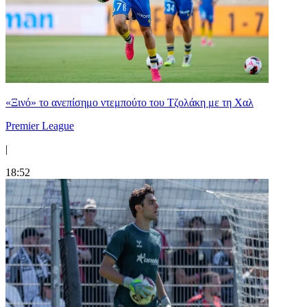
«Ξινό» το ανεπίσημο ντεμπούτο του Τζολάκη με τη Χαλ
Premier League
|
18:52