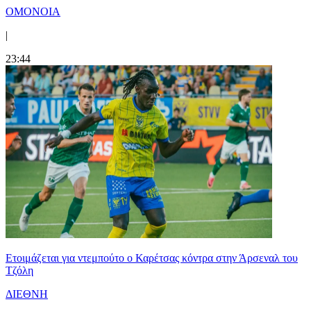
ΟΜΟΝΟΙΑ
|
23:44
Ετοιμάζεται για ντεμπούτο ο Καρέτσας κόντρα στην Άρσεναλ του
Τζόλη
ΔΙΕΘΝΗ