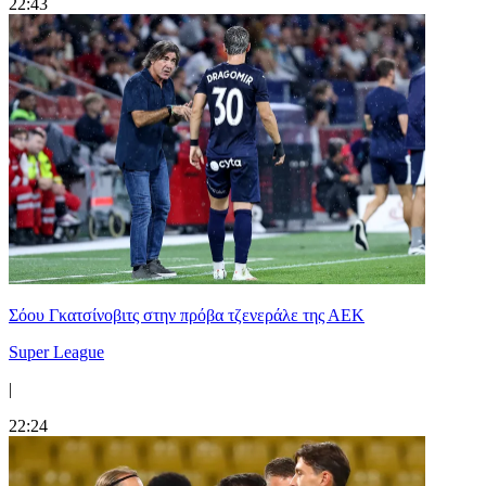
22:43
Σόου Γκατσίνοβιτς στην πρόβα τζενεράλε της ΑΕΚ
Super League
|
22:24