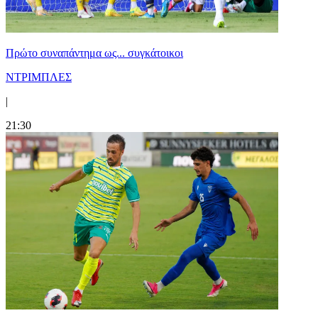
Πρώτο συναπάντημα ως... συγκάτοικοι
ΝΤΡΙΜΠΛΕΣ
|
21:30