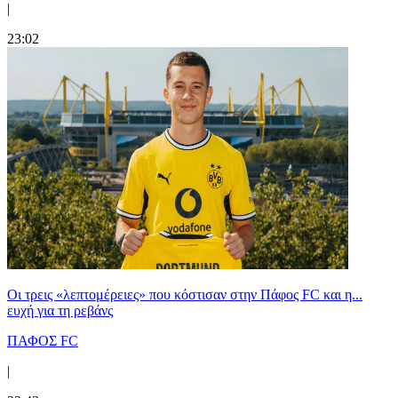
|
23:02
Οι τρεις «λεπτομέρειες» που κόστισαν στην Πάφος FC και η...
ευχή για τη ρεβάνς
ΠΑΦΟΣ FC
|