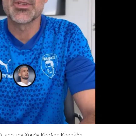
λύτερα τον Χουάν Κάρλος Καρσέδο.