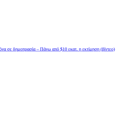
να σε δημοπρασία – Πάνω από $10 εκατ. η εκτίμηση (βίντεο)