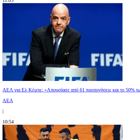
11:05
ΑΕΛ για Ελ Κέμπε: «Απουσίασε από 61 προπονήσεις και το 50% 
ΑΕΛ
|
10:54