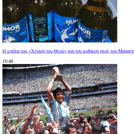
Η μπάλα του «Χεριού του Θεού» και του μυθικού γκολ του Μαραντό
10:48