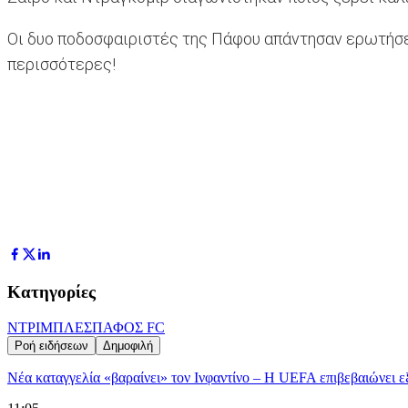
Οι δυο ποδοσφαιριστές της Πάφου απάντησαν ερωτήσεις
περισσότερες!
Κατηγορίες
ΝΤΡΙΜΠΛΕΣ
ΠΑΦΟΣ FC
Ροή ειδήσεων
Δημοφιλή
Νέα καταγγελία «βαραίνει» τον Ινφαντίνο – Η UEFA επιβεβαιώνει