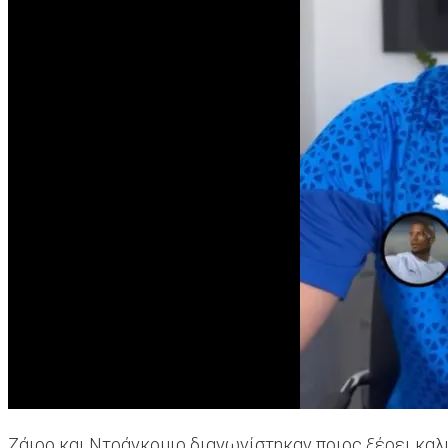
Ζάιρο και Ντράγκομιρ διαγωνίστηκαν ποιος ξέρει κα