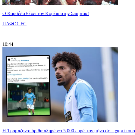
Ο Καρσέδο θέλει τον Κορέια στην Σπαρτάκ!
ΠΑΦΟΣ FC
|
10:44
Η Τραμπζονσπόρ θα πληρώνει 5.000 ευρώ τον μήνα σε... χαρτί τουα