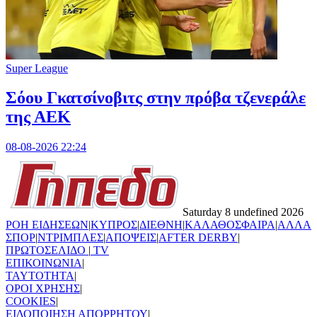
Super League
Σόου Γκατσίνοβιτς στην πρόβα τζενεράλε
της ΑΕΚ
08-08-2026 22:24
Saturday 8 undefined 2026
ΡΟΗ ΕΙΔΗΣΕΩΝ
|
ΚΥΠΡΟΣ
|
ΔΙΕΘΝΗ
|
ΚΑΛΑΘΟΣΦΑΙΡΑ
|
ΑΛΛΑ
ΣΠΟΡ
|
ΝΤΡΙΜΠΛΕΣ
|
ΑΠΟΨΕΙΣ
|
AFTER DERBY
|
ΠΡΩΤΟΣΕΛΙΔΟ
|
TV
ΕΠΙΚΟΙΝΩΝΙΑ
|
TAYTOTHTA
|
ΟΡΟΙ ΧΡΗΣΗΣ
|
COOKIES
|
ΕΙΔΟΠΟΙΗΣΗ ΑΠΟΡΡΗΤΟΥ
|