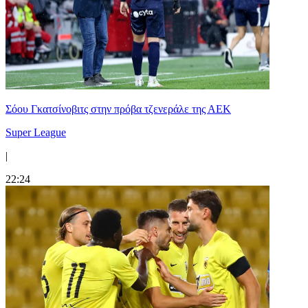
Σόου Γκατσίνοβιτς στην πρόβα τζενεράλε της ΑΕΚ
Super League
|
22:24