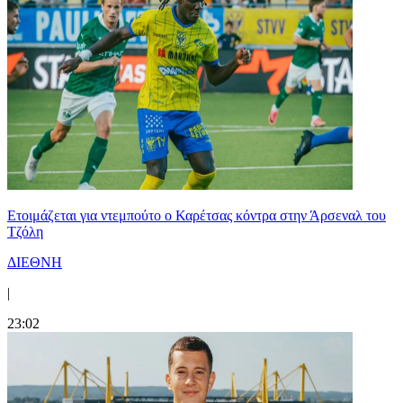
Ετοιμάζεται για ντεμπούτο ο Καρέτσας κόντρα στην Άρσεναλ του
Τζόλη
ΔΙΕΘΝΗ
|
23:02