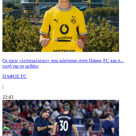
Οι τρεις «λεπτομέρειες» που κόστισαν στην Πάφος FC και η...
ευχή για τη ρεβάνς
ΠΑΦΟΣ FC
|
22:43