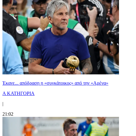
Έκανε... απόδραση η «συγκάτοικος» από την «Αρένα»
Α ΚΑΤΗΓΟΡΙΑ
|
21:02