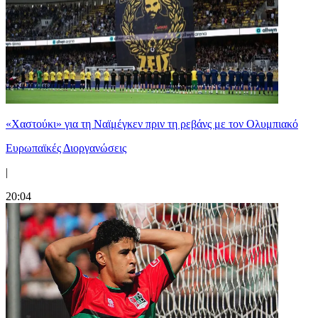
«Χαστούκι» για τη Ναϊμέγκεν πριν τη ρεβάνς με τον Ολυμπιακό
Ευρωπαϊκές Διοργανώσεις
|
20:04