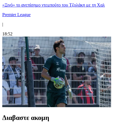
«Ξινό» το ανεπίσημο ντεμπούτο του Τζολάκη με τη Χαλ
Premier League
|
18:52
Διαβαστε ακομη