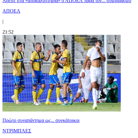
Άρεσε στα «αποκαλυπτήρια» ο ΑΠΟΕΛ παρά τον... συμβιβασμό
ΑΠΟΕΛ
|
21:52
Πρώτο συναπάντημα ως... συγκάτοικοι
ΝΤΡΙΜΠΛΕΣ