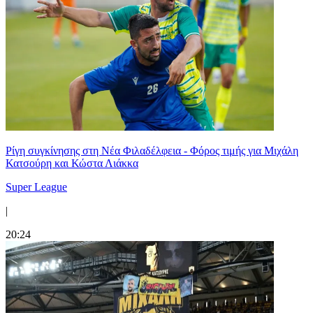
Ρίγη συγκίνησης στη Νέα Φιλαδέλφεια - Φόρος τιμής για Μιχάλη
Κατσούρη και Κώστα Λιάκκα
Super League
|
20:24