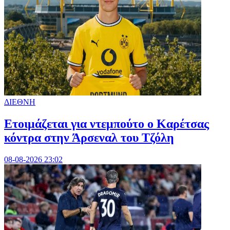
ΔΙΕΘΝΗ
Ετοιμάζεται για ντεμπούτο ο Καρέτσας
κόντρα στην Άρσεναλ του Τζόλη
08-08-2026 23:02