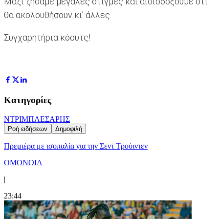
Μαζί ζήσαμε μεγάλες στιγμές και αισιοδοξούμε ότι
θα ακολουθήσουν κι’ άλλες.
Συγχαρητήρια κόουτς!
Κατηγορίες
ΝΤΡΙΜΠΛΕΣ
ΑΡΗΣ
Ροή ειδήσεων
Δημοφιλή
Πρεμιέρα με ισοπαλία για την Σεντ Τρούιντεν
ΟΜΟΝΟΙΑ
|
23:44