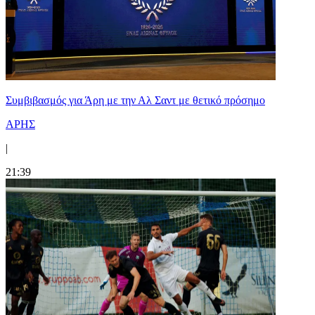
Συμβιβασμός για Άρη με την Αλ Σαντ με θετικό πρόσημο
ΑΡΗΣ
|
21:39