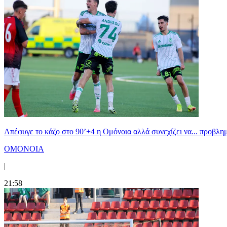
Απέφυγε το κάζο στο 90’+4 η Ομόνοια αλλά συνεχίζει να... προβλημ
ΟΜΟΝΟΙΑ
|
21:58