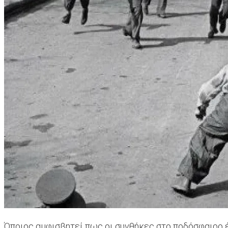
Όποιος αμφισβητεί πως οι συνθήκες στο ποδόσφαιρο έ