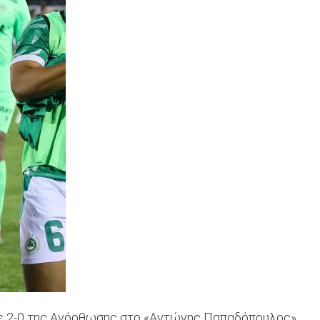
 με 2-0 της Ανόρθωσης στο «Αντώνης Παπαδόπουλος».