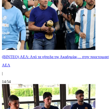
(BINTEO) ΑΕΛ: Από τα γήπεδα της Ακαδημίας… στην προετοιμασία
ΑΕΛ
|
14:54