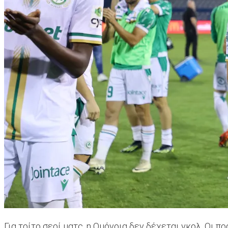
Για τρίτο σερί ματς, η Ομόνοια δεν δέχεται γκολ. Οι