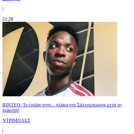
|
21:28
ΒΙΝΤΕΟ: Το έριξαν στην... πλάκα στο Σάλτσμπουργκ μετά τη
διακοπή!
ΝΤΡΙΜΠΛΕΣ
|