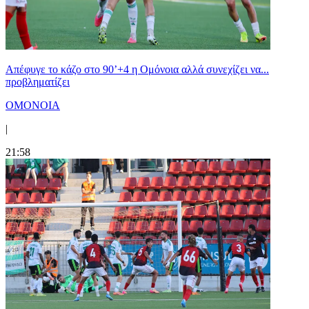
Απέφυγε το κάζο στο 90’+4 η Ομόνοια αλλά συνεχίζει να...
προβληματίζει
ΟΜΟΝΟΙΑ
|
21:58