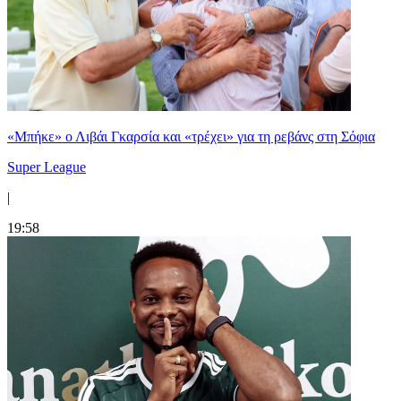
«Μπήκε» ο Λιβάι Γκαρσία και «τρέχει» για τη ρεβάνς στη Σόφια
Super League
|
19:58