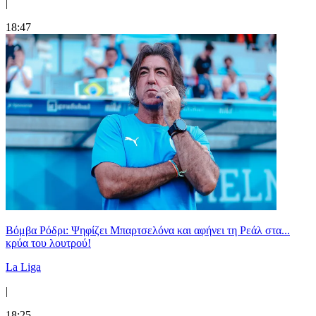
|
18:47
Βόμβα Ρόδρι: Ψηφίζει Μπαρτσελόνα και αφήνει τη Ρεάλ στα...
κρύα του λουτρού!
La Liga
|
18:25