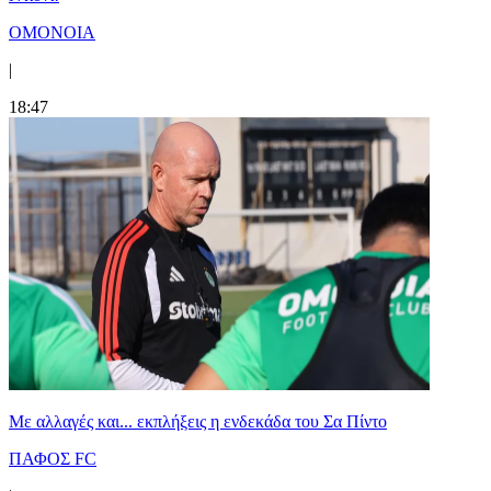
ΟΜΟΝΟΙΑ
|
18:47
Με αλλαγές και... εκπλήξεις η ενδεκάδα του Σα Πίντο
ΠΑΦΟΣ FC