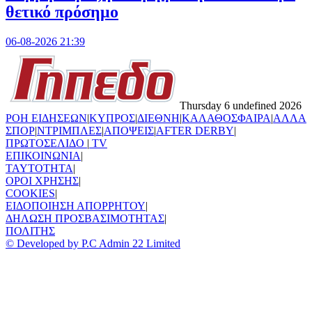
θετικό πρόσημο
06-08-2026 21:39
Thursday 6 undefined 2026
ΡΟΗ ΕΙΔΗΣΕΩΝ
|
ΚΥΠΡΟΣ
|
ΔΙΕΘΝΗ
|
ΚΑΛΑΘΟΣΦΑΙΡΑ
|
ΑΛΛΑ
ΣΠΟΡ
|
ΝΤΡΙΜΠΛΕΣ
|
ΑΠΟΨΕΙΣ
|
AFTER DERBY
|
ΠΡΩΤΟΣΕΛΙΔΟ
|
TV
ΕΠΙΚΟΙΝΩΝΙΑ
|
TAYTOTHTA
|
ΟΡΟΙ ΧΡΗΣΗΣ
|
COOKIES
|
ΕΙΔΟΠΟΙΗΣΗ ΑΠΟΡΡΗΤΟΥ
|
ΔΗΛΩΣΗ ΠΡΟΣΒΑΣΙΜΟΤΗΤΑΣ
|
ΠΟΛΙΤΗΣ
© Developed by P.C Admin 22 Limited