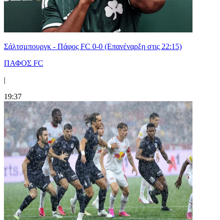
Σάλτσμπουργκ - Πάφος FC 0-0 (Επανέναρξη στις 22:15)
ΠΑΦΟΣ FC
|
19:37