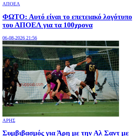
ΑΠΟΕΛ
ΦΩΤΟ: Αυτό είναι το επετειακό λογότυπο
του ΑΠΟΕΛ για τα 100χρονα
06-08-2026 21:56
ΑΡΗΣ
Συμβιβασμός για Άρη με την Αλ Σαντ με