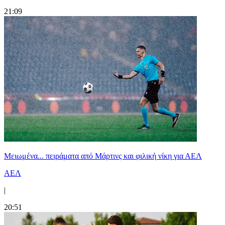
21:09
Μειωμένα... πειράματα από Μάρτινς και φιλική νίκη για ΑΕΛ
ΑΕΛ
|
20:51