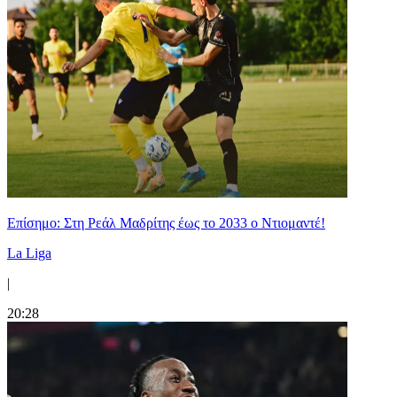
Επίσημο: Στη Ρεάλ Μαδρίτης έως το 2033 ο Ντιομαντέ!
La Liga
|
20:28