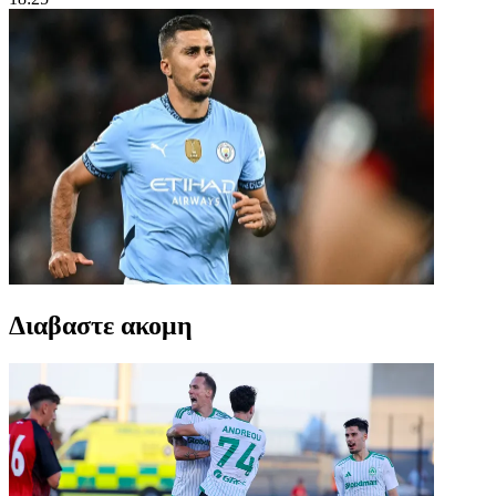
Διαβαστε ακομη