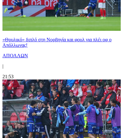
«Θρυλικό» διπλό στη Νορβηγία και φουλ για πλέι οφ ο
Απόλλωνας!
ΑΠΟΛΛΩΝ
|
21:53