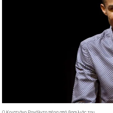
Ο Κριστιάνο Ρονάλντο πέρα από βασιλιάς του