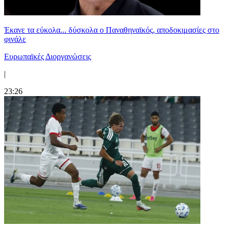
Έκανε τα εύκολα... δύσκολα ο Παναθηναϊκός, αποδοκιμασίες στο
φινάλε
Ευρωπαϊκές Διοργανώσεις
|
23:26