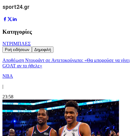
sport24.gr
Κατηγορίες
ΝΤΡΙΜΠΛΕΣ
Ροή ειδήσεων
Δημοφιλή
Αποθέωση Ντουράντ σε Αντετοκούνμπο: «Θα μπορούσε να γίνει
GOAT αν το ήθελε»
NBA
|
23:58