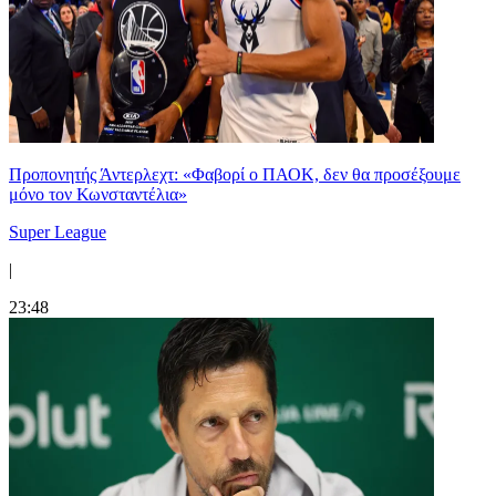
Προπονητής Άντερλεχτ: «Φαβορί ο ΠΑΟΚ, δεν θα προσέξουμε
μόνο τον Κωνσταντέλια»
Super League
|
23:48