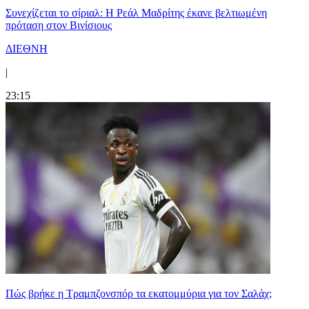
Συνεχίζεται το σίριαλ: Η Ρεάλ Μαδρίτης έκανε βελτιωμένη
πρόταση στον Βινίσιους
ΔΙΕΘΝΗ
|
23:15
Πώς βρήκε η Τραμπζονσπόρ τα εκατομμύρια για τον Σαλάχ;