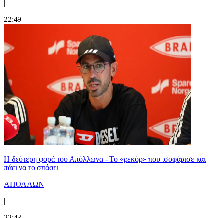
|
22:49
Η δεύτερη φορά του Απόλλωνα - Το «ρεκόρ» που ισοφάρισε και
πάει να το σπάσει
ΑΠΟΛΛΩΝ
|
22:43