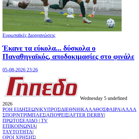
Ευρωπαϊκές Διοργανώσεις
Έκανε τα εύκολα... δύσκολα ο
Παναθηναϊκός, αποδοκιμασίες στο φινάλε
05-08-2026 23:26
Wednesday 5 undefined
2026
ΡΟΗ ΕΙΔΗΣΕΩΝ
|
ΚΥΠΡΟΣ
|
ΔΙΕΘΝΗ
|
ΚΑΛΑΘΟΣΦΑΙΡΑ
|
ΑΛΛΑ
ΣΠΟΡ
|
ΝΤΡΙΜΠΛΕΣ
|
ΑΠΟΨΕΙΣ
|
AFTER DERBY
|
ΠΡΩΤΟΣΕΛΙΔΟ
|
TV
ΕΠΙΚΟΙΝΩΝΙΑ
|
TAYTOTHTA
|
ΟΡΟΙ ΧΡΗΣΗΣ
|