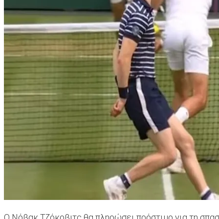
Ο Νόβακ Τζόκοβιτς θα πληρώσει πρόστιμο για τη σπασ