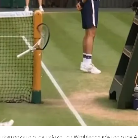
μένη ρακέτα στον τελικό του Wimbledon κόντρα στον Αλ