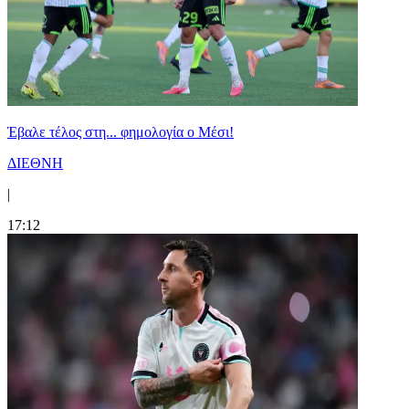
Έβαλε τέλος στη... φημολογία o Μέσι!
ΔΙΕΘΝΗ
|
17:12