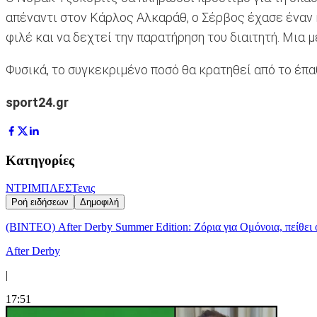
απέναντι στον Κάρλος Αλκαράθ, ο Σέρβος έχασε έναν 
φιλέ και να δεχτεί την παρατήρηση του διαιτητή. Μια
Φυσικά, το συγκεκριμένο ποσό θα κρατηθεί από το έπαθ
sport24.gr
Κατηγορίες
ΝΤΡΙΜΠΛΕΣ
Τενις
Ροή ειδήσεων
Δημοφιλή
(ΒΙΝΤΕΟ) After Derby Summer Edition: Ζόρια για Ομόνοια, πείθει 
After Derby
|
17:51