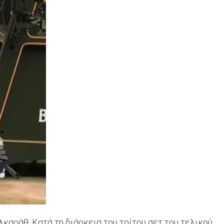
καράθ. Κατά τη διάρκεια του τρίτου σετ του τελικού