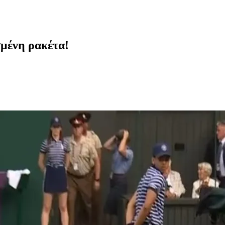
σμένη ρακέτα!