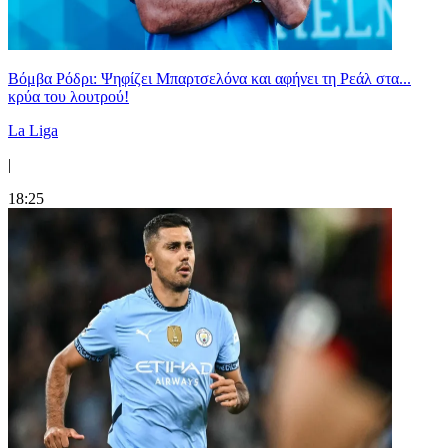
Βόμβα Ρόδρι: Ψηφίζει Μπαρτσελόνα και αφήνει τη Ρεάλ στα...
κρύα του λουτρού!
La Liga
|
18:25