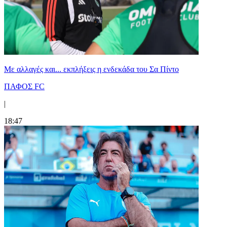
Με αλλαγές και... εκπλήξεις η ενδεκάδα του Σα Πίντο
ΠΑΦΟΣ FC
|
18:47