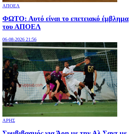
ΑΠΟΕΛ
ΦΩΤΟ: Αυτό είναι το επετειακό έμβλημα
του ΑΠΟΕΛ
06-08-2026 21:56
ΑΡΗΣ
Συμβιβασμός για Άρη με την Αλ Σαντ με