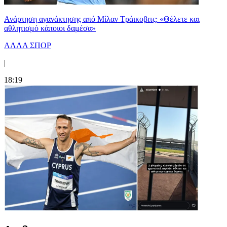
Ανάρτηση αγανάκτησης από Μίλαν Τράικοβιτς: «Θέλετε και
αθλητισμό κάποιοι δαμέσα»
ΑΛΛΑ ΣΠΟΡ
|
18:19