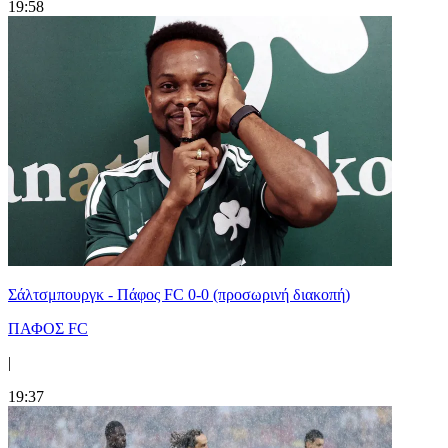
19:58
Σάλτσμπουργκ - Πάφος FC 0-0 (προσωρινή διακοπή)
ΠΑΦΟΣ FC
|
19:37