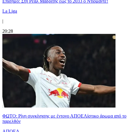
Επίσημο: Στη Ρεάλ Μαδρίτης έως το 2033 ο Ντιομαντέ!
La Liga
|
20:28
ΦΩΤΟ: Ρίγη συγκίνησης με έντονο ΑΠΟΕΛίστικο άρωμα από το
παρελθόν
ΑΠΟΕΛ