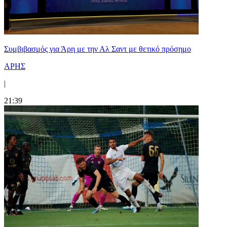
Συμβιβασμός για Άρη με την Αλ Σαντ με θετικό πρόσημο
ΑΡΗΣ
|
21:39