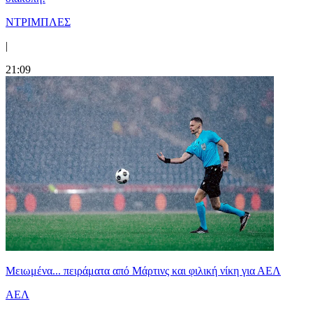
ΝΤΡΙΜΠΛΕΣ
|
21:09
Μειωμένα... πειράματα από Μάρτινς και φιλική νίκη για ΑΕΛ
ΑΕΛ