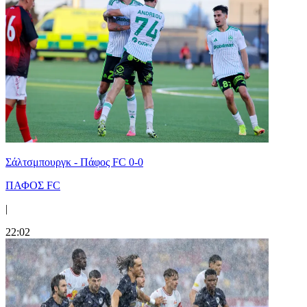
Σάλτσμπουργκ - Πάφος FC 0-0
ΠΑΦΟΣ FC
|
22:02