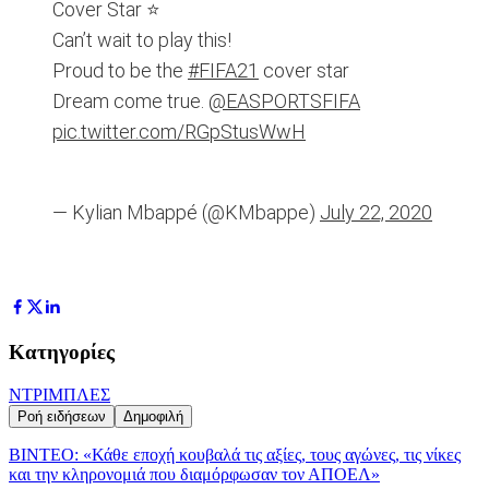
Cover Star ⭐️
Can’t wait to play this!
Proud to be the
#FIFA21
cover star
Dream come true.
@EASPORTSFIFA
pic.twitter.com/RGpStusWwH
— Kylian Mbappé (@KMbappe)
July 22, 2020
Κατηγορίες
ΝΤΡΙΜΠΛΕΣ
Ροή ειδήσεων
Δημοφιλή
ΒΙΝΤΕΟ: «Κάθε εποχή κουβαλά τις αξίες, τους αγώνες, τις νίκες
και την κληρονομιά που διαμόρφωσαν τον ΑΠΟΕΛ»