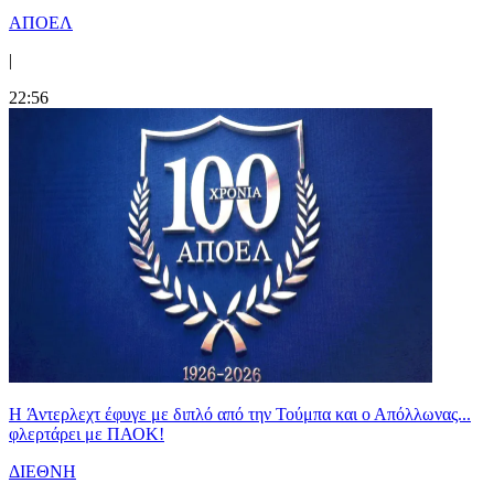
ΑΠΟΕΛ
|
22:56
H Άντερλεχτ έφυγε με διπλό από την Τούμπα και ο Απόλλωνας...
φλερτάρει με ΠΑΟΚ!
ΔΙΕΘΝΗ