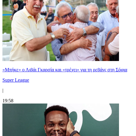
«Μπήκε» ο Λιβάι Γκαρσία και «τρέχει» για τη ρεβάνς στη Σόφια
Super League
|
19:58