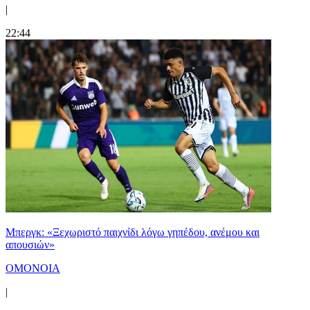
|
22:44
Μπεργκ: «Ξεχωριστό παιχνίδι λόγω γηπέδου, ανέμου και
απουσιών»
ΟΜΟΝΟΙΑ
|