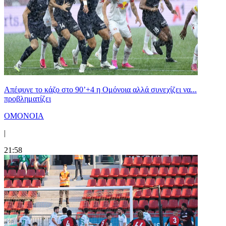
Απέφυγε το κάζο στο 90’+4 η Ομόνοια αλλά συνεχίζει να...
προβληματίζει
ΟΜΟΝΟΙΑ
|
21:58