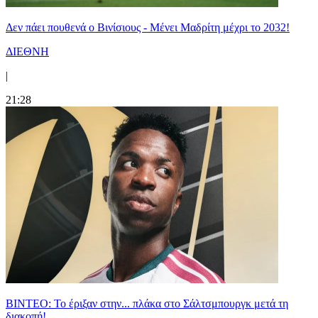
Δεν πάει πουθενά ο Βινίσιους - Μένει Μαδρίτη μέχρι το 2032!
ΔΙΕΘΝΗ
|
21:28
ΒΙΝΤΕΟ: Το έριξαν στην... πλάκα στο Σάλτσμπουργκ μετά τη
διακοπή!