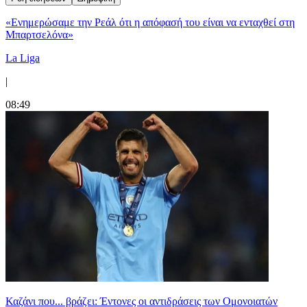
«Ενημερώσαμε την Ρεάλ ότι η απόφασή του είναι να ενταχθεί στη
Μπαρτσελόνα»
La Liga
|
08:49
Καζάνι που... βράζει: Έντονες οι αντιδράσεις των Ομονοιατών