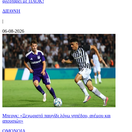
φλερτάρει με ΠΑΟΚ!
ΔΙΕΘΝΗ
|
06-08-2026
Μπεργκ: «Ξεχωριστό παιχνίδι λόγω γηπέδου, ανέμου και
απουσιών»
ΟΜΟΝΟΙΑ