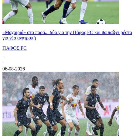
«Μαχαιριά» στο παρά... δύο για την Πάφος FC και θα παίξει ρέστα
για νέα ανατροπή
ΠΑΦΟΣ FC
|
06-08-2026