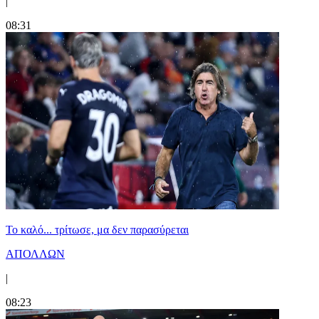
|
08:31
Το καλό... τρίτωσε, μα δεν παρασύρεται
ΑΠΟΛΛΩΝ
|
08:23