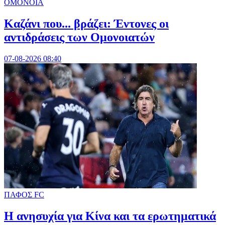
ΟΜΟΝΟΙΑ
Καζάνι που... βράζει: Έντονες οι
αντιδράσεις των Ομονοιατών
07-08-2026 08:40
ΠΑΦΟΣ FC
Η ανησυχία για Κίνα και τα ερωτηματικά