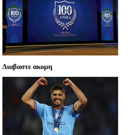
Διαβαστε ακομη