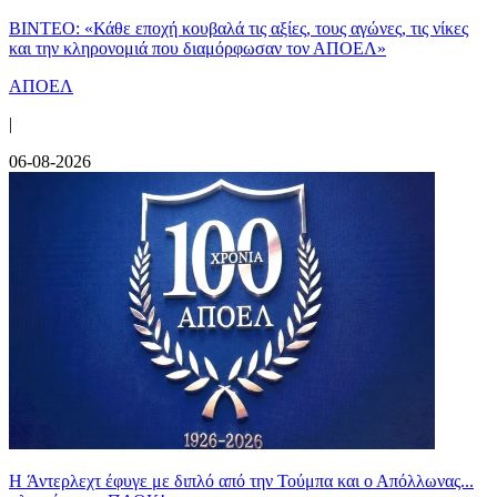
ΒΙΝΤΕΟ: «Κάθε εποχή κουβαλά τις αξίες, τους αγώνες, τις νίκες
και την κληρονομιά που διαμόρφωσαν τον ΑΠΟΕΛ»
ΑΠΟΕΛ
|
06-08-2026
H Άντερλεχτ έφυγε με διπλό από την Τούμπα και ο Απόλλωνας...