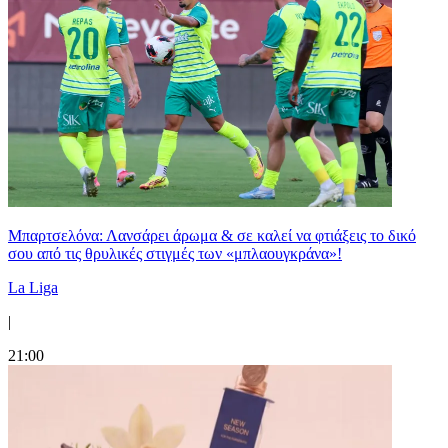
Μπαρτσελόνα: Λανσάρει άρωμα & σε καλεί να φτιάξεις το δικό
σου από τις θρυλικές στιγμές των «μπλαουγκράνα»!
La Liga
|
21:00