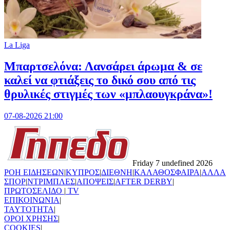
La Liga
Μπαρτσελόνα: Λανσάρει άρωμα & σε
καλεί να φτιάξεις το δικό σου από τις
θρυλικές στιγμές των «μπλαουγκράνα»!
07-08-2026 21:00
Friday 7 undefined 2026
ΡΟΗ ΕΙΔΗΣΕΩΝ
|
ΚΥΠΡΟΣ
|
ΔΙΕΘΝΗ
|
ΚΑΛΑΘΟΣΦΑΙΡΑ
|
ΑΛΛΑ
ΣΠΟΡ
|
ΝΤΡΙΜΠΛΕΣ
|
ΑΠΟΨΕΙΣ
|
AFTER DERBY
|
ΠΡΩΤΟΣΕΛΙΔΟ
|
TV
ΕΠΙΚΟΙΝΩΝΙΑ
|
TAYTOTHTA
|
ΟΡΟΙ ΧΡΗΣΗΣ
|
COOKIES
|