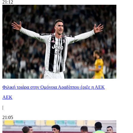
21:12
Φιλική τριάρα στην Ομόνοια Αραδίππου έριξε η ΑΕΚ
ΑΕΚ
|
21:05