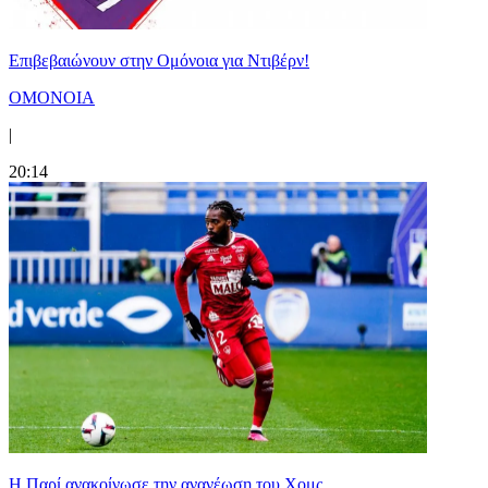
Επιβεβαιώνουν στην Ομόνοια για Ντιβέρν!
ΟΜΟΝΟΙΑ
|
20:14
Η Παρί ανακοίνωσε την ανανέωση του Χομς