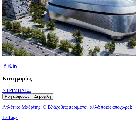
Κατηγορίες
ΝΤΡΙΜΠΛΕΣ
Ροή ειδήσεων
Δημοφιλή
Ατλέτικο Μαδρίτης: Ο Βλάχοβιτς περιμένει, αλλά ποιος αποχωρεί;
La Liga
|