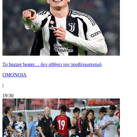
Το buzzer beater… δεν σβήνει τoν προβληματισμό
ΟΜΟΝΟΙΑ
|
19:30