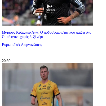
Μάριους Κράιγκερ Λιντ: Ο ποδοσφαιριστής που παίζει στο
Conference χωρίς δεξί χέρι
Ευρωπαϊκές Διοργανώσεις
|
20:30