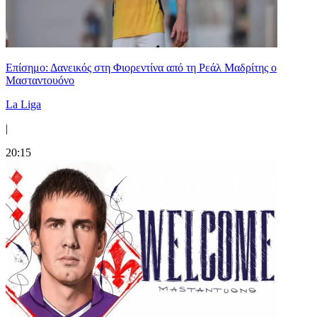
Επίσημο: Δανεικός στη Φιορεντίνα από τη Ρεάλ Μαδρίτης ο
Μασταντουόνο
La Liga
|
20:15