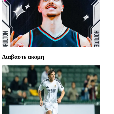
Διαβαστε ακομη