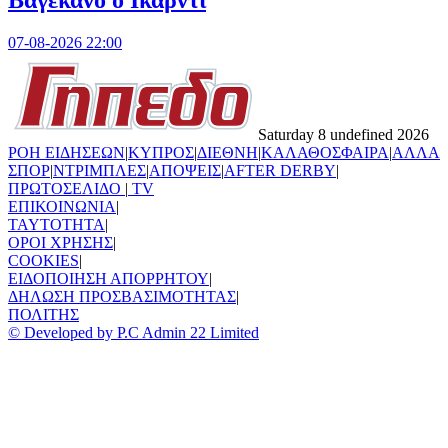
Βαγεκάνο ο Ικάρντι
07-08-2026 22:00
Saturday 8 undefined 2026
ΡΟΗ ΕΙΔΗΣΕΩΝ
|
ΚΥΠΡΟΣ
|
ΔΙΕΘΝΗ
|
ΚΑΛΑΘΟΣΦΑΙΡΑ
|
ΑΛΛΑ
ΣΠΟΡ
|
ΝΤΡΙΜΠΛΕΣ
|
ΑΠΟΨΕΙΣ
|
AFTER DERBY
|
ΠΡΩΤΟΣΕΛΙΔΟ
|
TV
ΕΠΙΚΟΙΝΩΝΙΑ
|
TAYTOTHTA
|
ΟΡΟΙ ΧΡΗΣΗΣ
|
COOKIES
|
ΕΙΔΟΠΟΙΗΣΗ ΑΠΟΡΡΗΤΟΥ
|
ΔΗΛΩΣΗ ΠΡΟΣΒΑΣΙΜΟΤΗΤΑΣ
|
ΠΟΛΙΤΗΣ
© Developed by P.C Admin 22 Limited