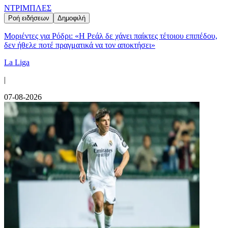
ΝΤΡΙΜΠΛΕΣ
Ροή ειδήσεων
Δημοφιλή
Μοριέντες για Ρόδρι: «Η Ρεάλ δε χάνει παίκτες τέτοιου επιπέδου,
δεν ήθελε ποτέ πραγματικά να τον αποκτήσει»
La Liga
|
07-08-2026