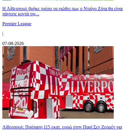
Η Λίβερπουλ βρήκε τρόπο να νιώθει πως ο Ντιόγο Ζότα θα είναι
πάντοτε κοντά της...
Premier League
|
07-08-2026
Λίβερπουλ: Πρόταση 115 εκατ. ευρώ στην Παρί Σεν Ζερμέν για