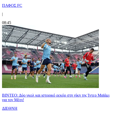
ΠΑΦΟΣ FC
|
08:45
ΒΙΝΤΕΟ: Δύο γκολ και ιστορικό ρεκόρ στη νίκη της Ίντερ Μαϊάμι
για τον Μέσι!
ΔΙΕΘΝΗ