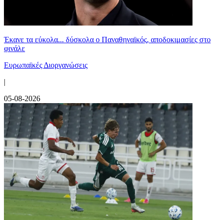
Έκανε τα εύκολα... δύσκολα ο Παναθηναϊκός, αποδοκιμασίες στο
φινάλε
Ευρωπαϊκές Διοργανώσεις
|
05-08-2026