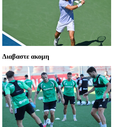
Διαβαστε ακομη