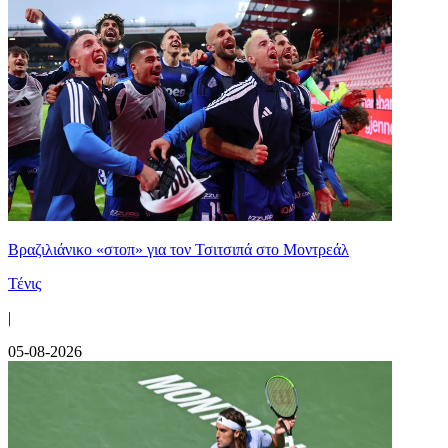
Βραζιλιάνικο «στοπ» για τον Τσιτσιπά στο Μοντρεάλ
Τένις
|
05-08-2026