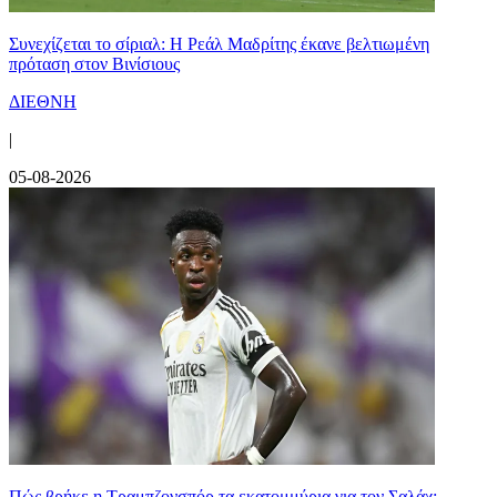
Συνεχίζεται το σίριαλ: Η Ρεάλ Μαδρίτης έκανε βελτιωμένη
πρόταση στον Βινίσιους
ΔΙΕΘΝΗ
|
05-08-2026
Πώς βρήκε η Τραμπζονσπόρ τα εκατομμύρια για τον Σαλάχ;