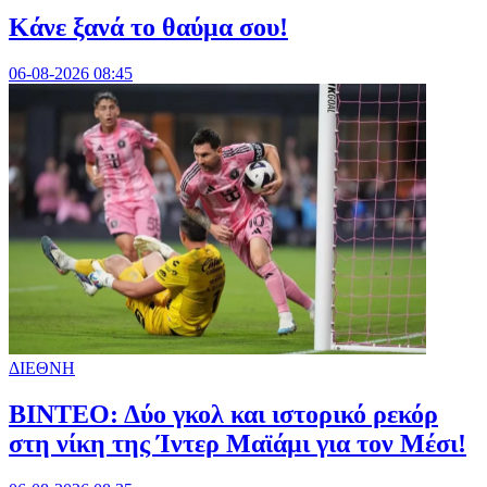
Κάνε ξανά το θαύμα σου!
06-08-2026 08:45
ΔΙΕΘΝΗ
ΒΙΝΤΕΟ: Δύο γκολ και ιστορικό ρεκόρ
στη νίκη της Ίντερ Μαϊάμι για τον Μέσι!