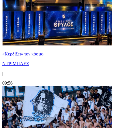
«Κερδίζει» τον κόσμο
ΝΤΡΙΜΠΛΕΣ
|
09:56