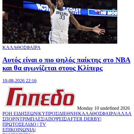
ΚΑΛΑΘΟΣΦΑΙΡΑ
Αυτός είναι ο πιο ψηλός παίκτης στο NBA
και θα αγωνίζεται στους Κλίπερς
10-08-2026 22:16
Monday 10 undefined 2026
ΡΟΗ ΕΙΔΗΣΕΩΝ
|
ΚΥΠΡΟΣ
|
ΔΙΕΘΝΗ
|
ΚΑΛΑΘΟΣΦΑΙΡΑ
|
ΑΛΛΑ
ΣΠΟΡ
|
ΝΤΡΙΜΠΛΕΣ
|
ΑΠΟΨΕΙΣ
|
AFTER DERBY
|
ΠΡΩΤΟΣΕΛΙΔΟ
|
TV
ΕΠΙΚΟΙΝΩΝΙΑ
|