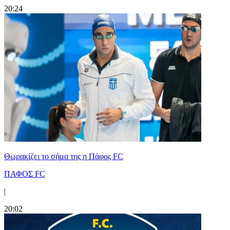
20:24
Θωρακίζει το σήμα της η Πάφος FC
ΠΑΦΟΣ FC
|
20:02