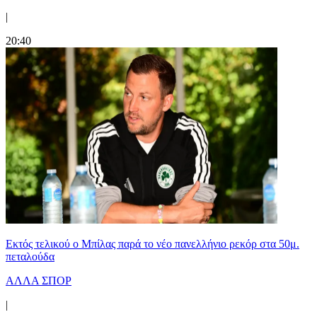
|
20:40
Εκτός τελικού ο Μπίλας παρά το νέο πανελλήνιο ρεκόρ στα 50μ.
πεταλούδα
ΑΛΛΑ ΣΠΟΡ
|