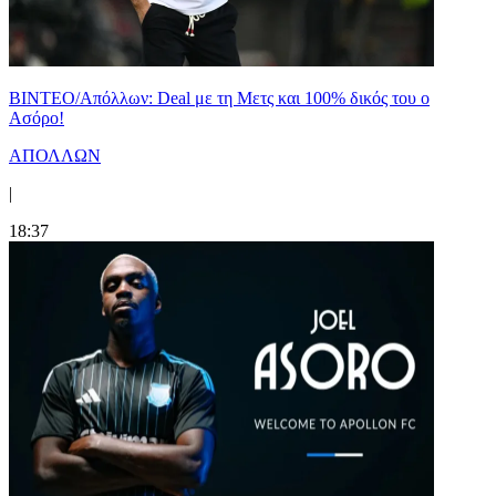
ΒΙΝΤΕΟ/Απόλλων: Deal με τη Μετς και 100% δικός του ο
Ασόρο!
ΑΠΟΛΛΩΝ
|
18:37