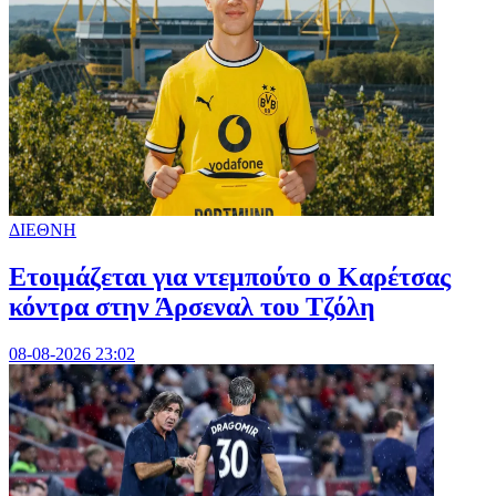
ΔΙΕΘΝΗ
Ετοιμάζεται για ντεμπούτο ο Καρέτσας
κόντρα στην Άρσεναλ του Τζόλη
08-08-2026 23:02