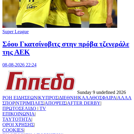
Super League
Σόου Γκατσίνοβιτς στην πρόβα τζενεράλε
της ΑΕΚ
08-08-2026 22:24
Sunday 9 undefined 2026
ΡΟΗ ΕΙΔΗΣΕΩΝ
|
ΚΥΠΡΟΣ
|
ΔΙΕΘΝΗ
|
ΚΑΛΑΘΟΣΦΑΙΡΑ
|
ΑΛΛΑ
ΣΠΟΡ
|
ΝΤΡΙΜΠΛΕΣ
|
ΑΠΟΨΕΙΣ
|
AFTER DERBY
|
ΠΡΩΤΟΣΕΛΙΔΟ
|
TV
ΕΠΙΚΟΙΝΩΝΙΑ
|
TAYTOTHTA
|
ΟΡΟΙ ΧΡΗΣΗΣ
|
COOKIES
|