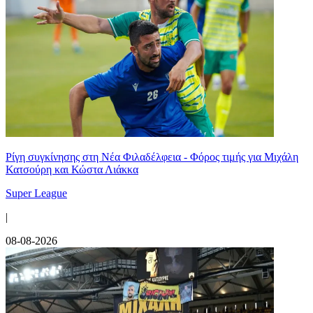
Ρίγη συγκίνησης στη Νέα Φιλαδέλφεια - Φόρος τιμής για Μιχάλη
Κατσούρη και Κώστα Λιάκκα
Super League
|
08-08-2026