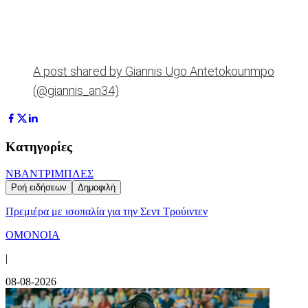
A post shared by Giannis Ugo Antetokounmpo
(@giannis_an34)
Κατηγορίες
NBA
ΝΤΡΙΜΠΛΕΣ
Ροή ειδήσεων
Δημοφιλή
Πρεμιέρα με ισοπαλία για την Σεντ Τρούιντεν
ΟΜΟΝΟΙΑ
|
08-08-2026