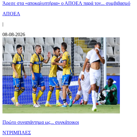
Άρεσε στα «αποκαλυπτήρια» ο ΑΠΟΕΛ παρά τον... συμβιβασμό
ΑΠΟΕΛ
|
08-08-2026
Πρώτο συναπάντημα ως... συγκάτοικοι
ΝΤΡΙΜΠΛΕΣ