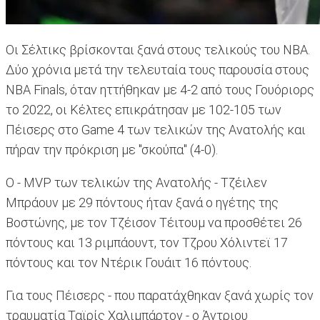
Οι Σέλτικς βρίσκονται ξανά στους τελικούς του NBA.
Δύο χρόνια μετά την τελευταία τους παρουσία στους
NBA Finals, όταν ηττήθηκαν με 4-2 από τους Γουόριορς
το 2022, οι Κέλτες επικράτησαν με 102-105 των
Πέισερς στο Game 4 των τελικών της Ανατολής και
πήραν την πρόκριση με "σκούπα" (4-0).
Ο - MVP των τελικών της Ανατολής - Τζέιλεν
Μπράουν με 29 πόντους ήταν ξανά ο ηγέτης της
Βοστώνης, με τον Τζέισον Τέιτουμ να προσθέτει 26
πόντους και 13 ριμπάουντ, τον Τζρου Χόλιντεϊ 17
πόντους και τον Ντέρικ Γουάιτ 16 πόντους.
Για τους Πέισερς - που παρατάχθηκαν ξανά χωρίς τον
τραυματία Ταϊρίς Χαλιμπάρτον - ο Άντριου