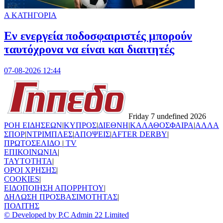
Α ΚΑΤΗΓΟΡΙΑ
Εν ενεργεία ποδοσφαιριστές μπορούν
ταυτόχρονα να είναι και διαιτητές
07-08-2026 12:44
Friday 7 undefined 2026
ΡΟΗ ΕΙΔΗΣΕΩΝ
|
ΚΥΠΡΟΣ
|
ΔΙΕΘΝΗ
|
ΚΑΛΑΘΟΣΦΑΙΡΑ
|
ΑΛΛΑ
ΣΠΟΡ
|
ΝΤΡΙΜΠΛΕΣ
|
ΑΠΟΨΕΙΣ
|
AFTER DERBY
|
ΠΡΩΤΟΣΕΛΙΔΟ
|
TV
ΕΠΙΚΟΙΝΩΝΙΑ
|
TAYTOTHTA
|
ΟΡΟΙ ΧΡΗΣΗΣ
|
COOKIES
|
ΕΙΔΟΠΟΙΗΣΗ ΑΠΟΡΡΗΤΟΥ
|
ΔΗΛΩΣΗ ΠΡΟΣΒΑΣΙΜΟΤΗΤΑΣ
|
ΠΟΛΙΤΗΣ
© Developed by P.C Admin 22 Limited