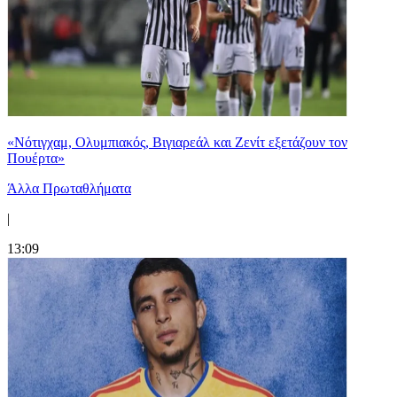
«Νότιγχαμ, Ολυμπιακός, Βιγιαρεάλ και Ζενίτ εξετάζουν τον
Πουέρτα»
Άλλα Πρωταθλήματα
|
13:09