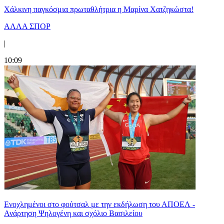
Χάλκινη παγκόσμια πρωταθλήτρια η Μαρίνα Χατζηκώστα!
ΑΛΛΑ ΣΠΟΡ
|
10:09
Ενοχλημένοι στο φούτσαλ με την εκδήλωση του ΑΠΟΕΛ -
Ανάρτηση Ψηλογένη και σχόλιο Βασιλείου