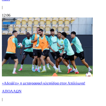
|
12:06
«Αδειάζει» η μεταγραφική κλεψύδρα στον Απόλλωνα!
ΑΠΟΛΛΩΝ
|