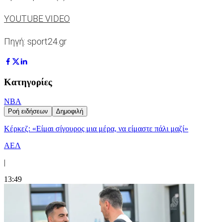
YOUTUBE VIDEO
Πηγή: sport24.gr
Κατηγορίες
NBA
Ροή ειδήσεων
Δημοφιλή
Κέρκεζ: «Είμαι σίγουρος μια μέρα, να είμαστε πάλι μαζί»
ΑΕΛ
|
13:49