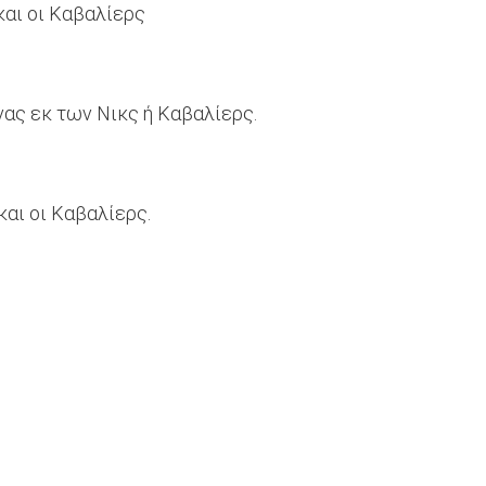
και οι Καβαλίερς
νας εκ των Νικς ή Καβαλίερς.
και οι Καβαλίερς.