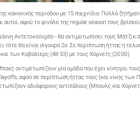
ης κανονικής περιόδου με 15 παιχνίδια. Πολλά ζητήματα
αυτοί, αφού το φινάλε της regular season τους βρίσκει 
Γιάννη Αντετοκούνμπο - θα αντιμετωπίσει τους Μάτζικ στ
ει τότε θα είναι σίγουρα 2ο. Σε περίπτωση ήττας η τελ
και των Καβαλίερς (48-33) με τους Χόρνετς (20:00).
πακς αντιμετωπίζουν μία ομάδα που έχει κίνητρο, τους 
yoffs, αφού σε περίπτωση ήττας τους (και νίκης των Πέι
ετωπίζουν αδιάφορους αντιπάλους (Μπουλς και Χόρνετς α