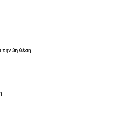
 την 3η θέση
η