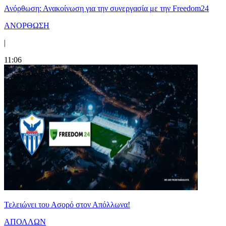
Ανόρθωση: Ανακοίνωση για την συνεργασία με την Freedom24
ΑΝΟΡΘΩΣΗ
|
11:06
Τελειώνει του Ασορό στον Απόλλωνα!
ΑΠΟΛΛΩΝ