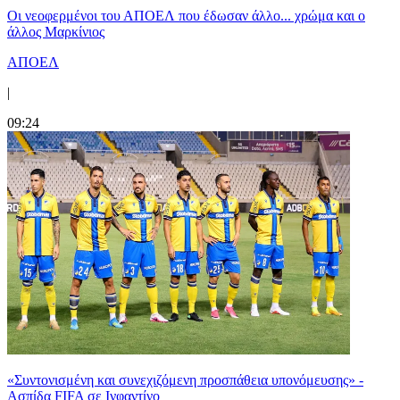
Οι νεοφερμένοι του ΑΠΟΕΛ που έδωσαν άλλο... χρώμα και ο
άλλος Μαρκίνιος
ΑΠΟΕΛ
|
09:24
«Συντονισμένη και συνεχιζόμενη προσπάθεια υπονόμευσης» -
Ασπίδα FIFA σε Ινφαντίνο