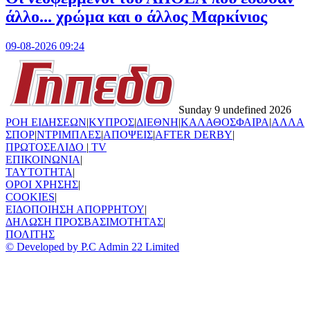
άλλο... χρώμα και ο άλλος Μαρκίνιος
09-08-2026 09:24
Sunday 9 undefined 2026
ΡΟΗ ΕΙΔΗΣΕΩΝ
|
ΚΥΠΡΟΣ
|
ΔΙΕΘΝΗ
|
ΚΑΛΑΘΟΣΦΑΙΡΑ
|
ΑΛΛΑ
ΣΠΟΡ
|
ΝΤΡΙΜΠΛΕΣ
|
ΑΠΟΨΕΙΣ
|
AFTER DERBY
|
ΠΡΩΤΟΣΕΛΙΔΟ
|
TV
ΕΠΙΚΟΙΝΩΝΙΑ
|
TAYTOTHTA
|
ΟΡΟΙ ΧΡΗΣΗΣ
|
COOKIES
|
ΕΙΔΟΠΟΙΗΣΗ ΑΠΟΡΡΗΤΟΥ
|
ΔΗΛΩΣΗ ΠΡΟΣΒΑΣΙΜΟΤΗΤΑΣ
|
ΠΟΛΙΤΗΣ
© Developed by P.C Admin 22 Limited