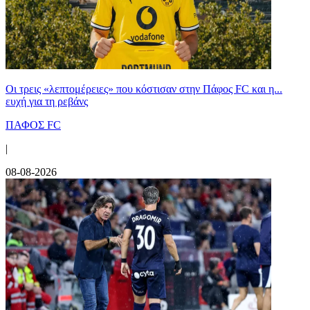
Οι τρεις «λεπτομέρειες» που κόστισαν στην Πάφος FC και η...
ευχή για τη ρεβάνς
ΠΑΦΟΣ FC
|
08-08-2026