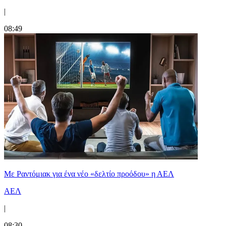
|
08:49
Με Ραντόμιακ για ένα νέο «δελτίο προόδου» η ΑΕΛ
ΑΕΛ
|
08:30