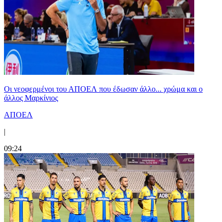
Οι νεοφερμένοι του ΑΠΟΕΛ που έδωσαν άλλο... χρώμα και ο
άλλος Μαρκίνιος
ΑΠΟΕΛ
|
09:24