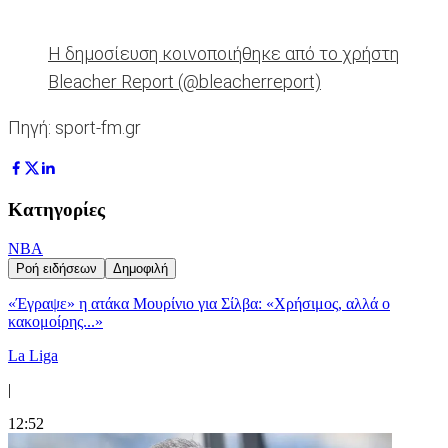
Η δημοσίευση κοινοποιήθηκε από το χρήστη
Bleacher Report (@bleacherreport)
Πηγή: sport-fm.gr
Κατηγορίες
NBA
Ροή ειδήσεων
Δημοφιλή
«Έγραψε» η ατάκα Μουρίνιο για Σίλβα: «Χρήσιμος, αλλά ο
κακομοίρης...»
La Liga
|
12:52