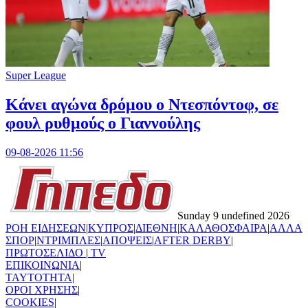
Super League
Kάνει αγώνα δρόμου ο Ντεσπόντοφ, σε
φουλ ρυθμούς ο Γιαννούλης
09-08-2026 11:56
Sunday 9 undefined 2026
ΡΟΗ ΕΙΔΗΣΕΩΝ
|
ΚΥΠΡΟΣ
|
ΔΙΕΘΝΗ
|
ΚΑΛΑΘΟΣΦΑΙΡΑ
|
ΑΛΛΑ
ΣΠΟΡ
|
ΝΤΡΙΜΠΛΕΣ
|
ΑΠΟΨΕΙΣ
|
AFTER DERBY
|
ΠΡΩΤΟΣΕΛΙΔΟ
|
TV
ΕΠΙΚΟΙΝΩΝΙΑ
|
TAYTOTHTA
|
ΟΡΟΙ ΧΡΗΣΗΣ
|
COOKIES
|