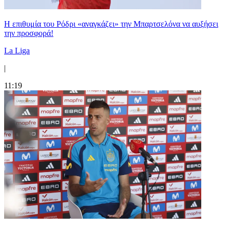
Η επιθυμία του Ρόδρι «αναγκάζει» την Μπαρτσελόνα να αυξήσει
την προσφορά!
La Liga
|
11:19