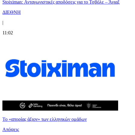
Stoiximan: Ανταγωνιστικές αποδόσεις για το Τσβόλε – Άγιαξ
ΔΙΕΘΝΗ
|
11:02
Το «απορίας άξιον» των ελληνικών ομάδων
Απόψεις