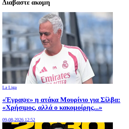
Διαβαστε ακομη
La Liga
«Έγραψε» η ατάκα Μουρίνιο για Σίλβα:
«Χρήσιμος, αλλά ο κακομοίρης...»
09-08-2026 12:52