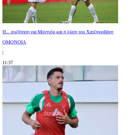
Η... συζήτηση για Μοντνόρ και η λύση του Χατζηγιοβάνη
ΟΜΟΝΟΙΑ
|
11:37