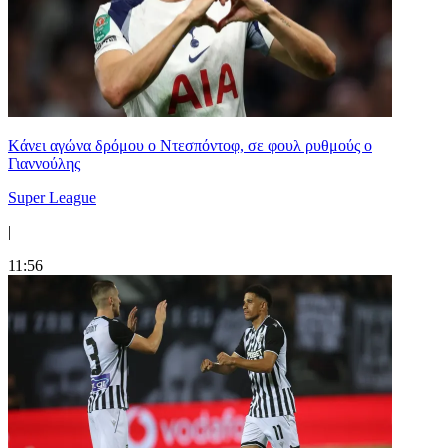
Kάνει αγώνα δρόμου ο Ντεσπόντοφ, σε φουλ ρυθμούς ο
Γιαννούλης
Super League
|
11:56