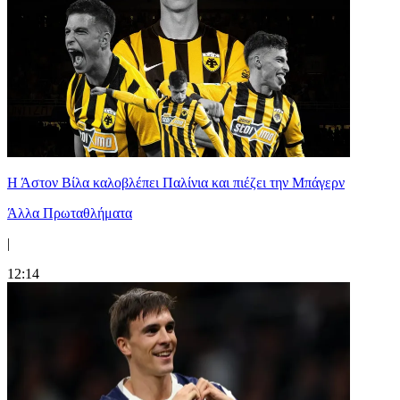
Η Άστον Βίλα καλοβλέπει Παλίνια και πιέζει την Μπάγερν
Άλλα Πρωταθλήματα
|
12:14