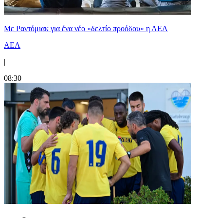
Με Ραντόμιακ για ένα νέο «δελτίο προόδου» η ΑΕΛ
ΑΕΛ
|
08:30