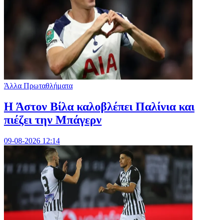
Άλλα Πρωταθλήματα
Η Άστον Βίλα καλοβλέπει Παλίνια και
πιέζει την Μπάγερν
09-08-2026 12:14